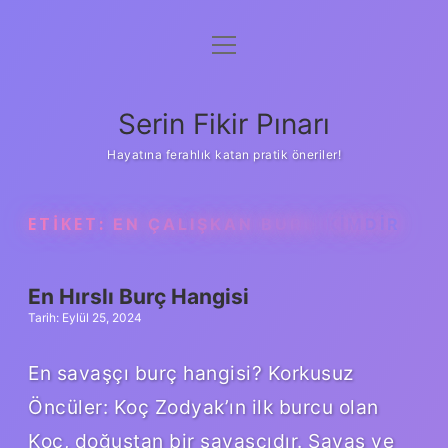
menüyü
Gizlilik Politikası
aç
Hakkımızda
Serin Fikir Pınarı
Yasal Uyarı
Hayatına ferahlık katan pratik öneriler!
ETIKET:
EN ÇALIŞKAN BURÇ KIMDIR
En Hırslı Burç Hangisi
Tarih: Eylül 25, 2024
En savaşçı burç hangisi? Korkusuz
Öncüler: Koç Zodyak’ın ilk burcu olan
Koç, doğuştan bir savaşçıdır. Savaş ve