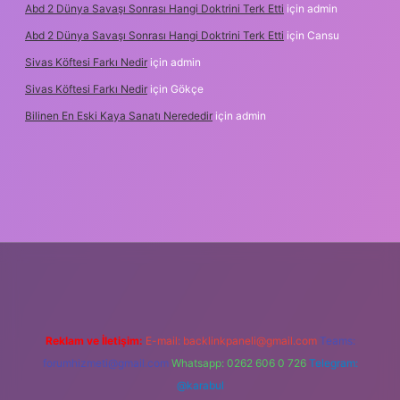
Abd 2 Dünya Savaşı Sonrası Hangi Doktrini Terk Etti
için
admin
Abd 2 Dünya Savaşı Sonrası Hangi Doktrini Terk Etti
için
Cansu
Sivas Köftesi Farkı Nedir
için
admin
Sivas Köftesi Farkı Nedir
için
Gökçe
Bilinen En Eski Kaya Sanatı Nerededir
için
admin
tps://ilbet.casino/
Reklam ve İletişim:
E-mail:
backlinkpaneli@gmail.com
Teams:
forumhizmeti@gmail.com
Whatsapp: 0262 606 0 726
Telegram:
@karabul