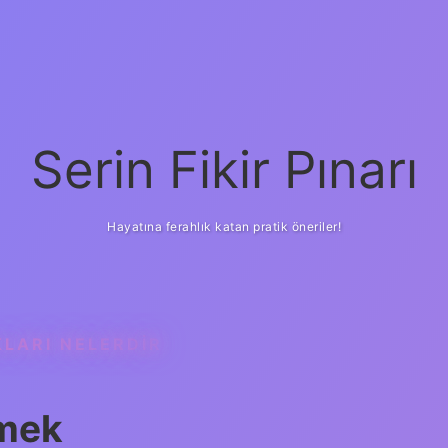
Serin Fikir Pınarı
Hayatına ferahlık katan pratik öneriler!
KLARI NELERDIR
emek