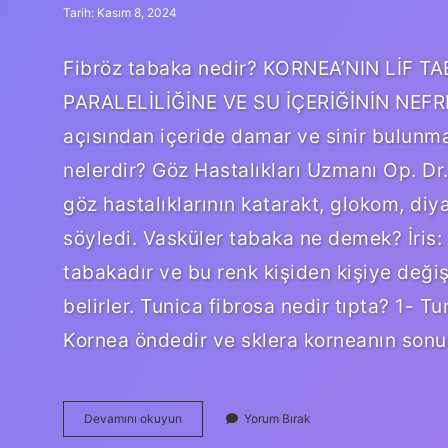
Tarih: Kasım 8, 2024
Fibröz tabaka nedir? KORNEA’NIN LİF T
PARALELİLİĞİNE VE SU İÇERİĞİNİN NEFRE
açısından içeride damar ve sinir bulunmam
nelerdir? Göz Hastalıkları Uzmanı Op. Dr. 
göz hastalıklarının katarakt, glokom, diy
söyledi. Vasküler tabaka ne demek? İris:
tabakadır ve bu renk kişiden kişiye değişi
belirler. Tunica fibrosa nedir tıpta? 1- Tu
Kornea öndedir ve sklera korneanın son
Fibröz
Devamını okuyun
Yorum Bırak
Tabaka