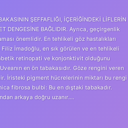
ABAKASININ ŞEFFAFLIĞI, İÇERİĞİNDEKİ LİFLERİN
T DENGESİNE BAĞLIDIR. Ayrıca, geçirgenlik
ası önemlidir. En tehlikeli göz hastalıkları
Filiz İmadoğlu, en sık görülen ve en tehlikeli
abetik retinopati ve konjonktivit olduğunu
 Uveanın en ön tabakasıdır. Göze rengini veren
r. İristeki pigment hücrelerinin miktarı bu rengi
nica fibrosa bulbi: Bu en dıştaki tabakadır.
undan arkaya doğru uzanır.…