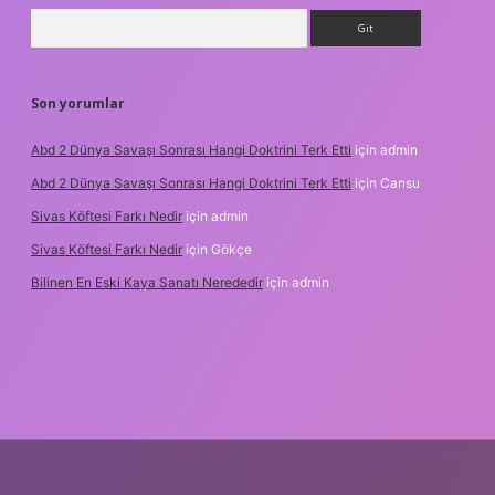
Arama
Son yorumlar
Abd 2 Dünya Savaşı Sonrası Hangi Doktrini Terk Etti
için
admin
Abd 2 Dünya Savaşı Sonrası Hangi Doktrini Terk Etti
için
Cansu
Sivas Köftesi Farkı Nedir
için
admin
Sivas Köftesi Farkı Nedir
için
Gökçe
Bilinen En Eski Kaya Sanatı Nerededir
için
admin
s://ilbet.casino/