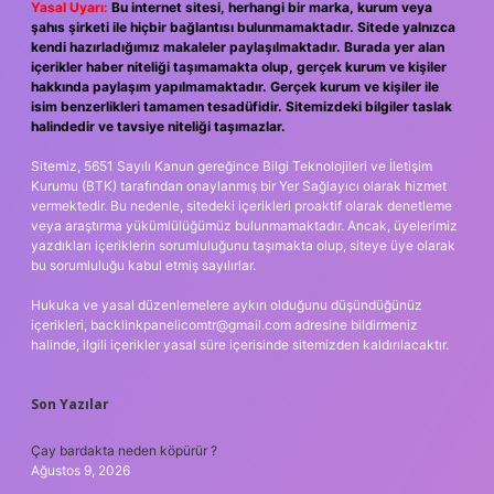
Yasal Uyarı:
Bu internet sitesi, herhangi bir marka, kurum veya
şahıs şirketi ile hiçbir bağlantısı bulunmamaktadır. Sitede yalnızca
kendi hazırladığımız makaleler paylaşılmaktadır. Burada yer alan
içerikler haber niteliği taşımamakta olup, gerçek kurum ve kişiler
hakkında paylaşım yapılmamaktadır. Gerçek kurum ve kişiler ile
isim benzerlikleri tamamen tesadüfidir. Sitemizdeki bilgiler taslak
halindedir ve tavsiye niteliği taşımazlar.
Sitemiz, 5651 Sayılı Kanun gereğince Bilgi Teknolojileri ve İletişim
Kurumu (BTK) tarafından onaylanmış bir Yer Sağlayıcı olarak hizmet
vermektedir. Bu nedenle, sitedeki içerikleri proaktif olarak denetleme
veya araştırma yükümlülüğümüz bulunmamaktadır. Ancak, üyelerimiz
yazdıkları içeriklerin sorumluluğunu taşımakta olup, siteye üye olarak
bu sorumluluğu kabul etmiş sayılırlar.
Hukuka ve yasal düzenlemelere aykırı olduğunu düşündüğünüz
içerikleri,
backlinkpanelicomtr@gmail.com
adresine bildirmeniz
halinde, ilgili içerikler yasal süre içerisinde sitemizden kaldırılacaktır.
Son Yazılar
Çay bardakta neden köpürür ?
Ağustos 9, 2026