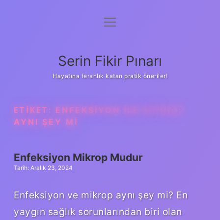
menüyü
Gizlilik Politikası
aç
Hakkımızda
Serin Fikir Pınarı
Yasal Uyarı
Hayatına ferahlık katan pratik öneriler!
ETIKET:
ENFEKSIYON ILE ILTIHAP
AYNI ŞEY MI
Enfeksiyon Mikrop Mudur
Tarih: Aralık 23, 2024
Enfeksiyon ve mikrop aynı şey mi? En
yaygın sağlık sorunlarından biri olan