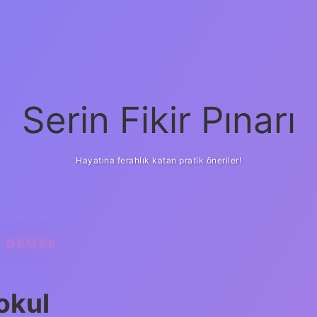
Serin Fikir Pınarı
Hayatına ferahlık katan pratik öneriler!
E DEMEK
okul