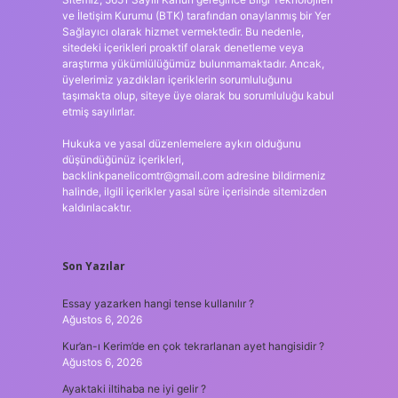
ve İletişim Kurumu (BTK) tarafından onaylanmış bir Yer
Sağlayıcı olarak hizmet vermektedir. Bu nedenle,
sitedeki içerikleri proaktif olarak denetleme veya
araştırma yükümlülüğümüz bulunmamaktadır. Ancak,
üyelerimiz yazdıkları içeriklerin sorumluluğunu
taşımakta olup, siteye üye olarak bu sorumluluğu kabul
etmiş sayılırlar.
Hukuka ve yasal düzenlemelere aykırı olduğunu
düşündüğünüz içerikleri,
backlinkpanelicomtr@gmail.com
adresine bildirmeniz
halinde, ilgili içerikler yasal süre içerisinde sitemizden
kaldırılacaktır.
Son Yazılar
Essay yazarken hangi tense kullanılır ?
Ağustos 6, 2026
Kur’an-ı Kerim’de en çok tekrarlanan ayet hangisidir ?
Ağustos 6, 2026
Ayaktaki iltihaba ne iyi gelir ?