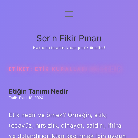
menüyü
Gizlilik Politikası
aç
Hakkımızda
Serin Fikir Pınarı
Yasal Uyarı
Hayatına ferahlık katan pratik öneriler!
ETIKET:
ETIK KURALLARI NELERDIR
Etiğin Tanımı Nedir
Tarih: Eylül 18, 2024
Etik nedir ve örnek? Örneğin, etik;
tecavüz, hırsızlık, cinayet, saldırı, iftira
ve dolandırıcılıktan kaçınmak için uygun