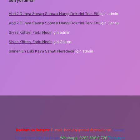
Son yorumlar
Abd 2 Dünya Savaşı Sonrası Hangi Doktrini Terk Etti
için
admin
Abd 2 Dünya Savaşı Sonrası Hangi Doktrini Terk Etti
için
Cansu
Sivas Köftesi Farkı Nedir
için
admin
Sivas Köftesi Farkı Nedir
için
Gökçe
Bilinen En Eski Kaya Sanatı Nerededir
için
admin
ps://ilbet.casino/
Reklam ve İletişim:
E-mail:
backlinkpaneli@gmail.com
Teams:
forumhizmeti@gmail.com
Whatsapp: 0262 606 0 726
Telegram: