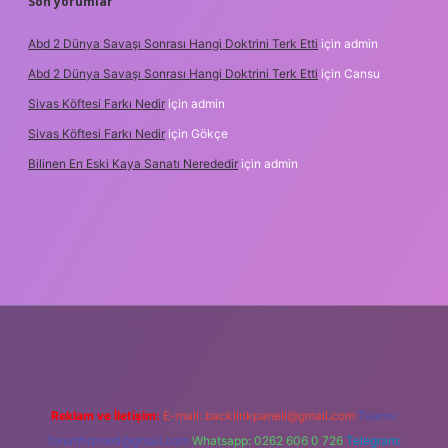
Son yorumlar
Abd 2 Dünya Savaşı Sonrası Hangi Doktrini Terk Etti
için
admin
Abd 2 Dünya Savaşı Sonrası Hangi Doktrini Terk Etti
için
Cansu
Sivas Köftesi Farkı Nedir
için
admin
Sivas Köftesi Farkı Nedir
için
Gökçe
Bilinen En Eski Kaya Sanatı Nerededir
için
admin
tps://ilbet.casino/
Reklam ve İletişim:
E-mail:
backlinkpaneli@gmail.com
Teams:
forumhizmeti@gmail.com
Whatsapp: 0262 606 0 726
Telegram: