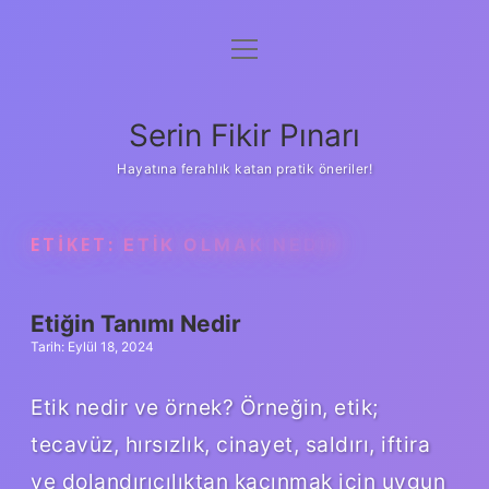
menüyü
Gizlilik Politikası
aç
Hakkımızda
Serin Fikir Pınarı
Yasal Uyarı
Hayatına ferahlık katan pratik öneriler!
ETIKET:
ETIK OLMAK NEDIR
Etiğin Tanımı Nedir
Tarih: Eylül 18, 2024
Etik nedir ve örnek? Örneğin, etik;
tecavüz, hırsızlık, cinayet, saldırı, iftira
ve dolandırıcılıktan kaçınmak için uygun