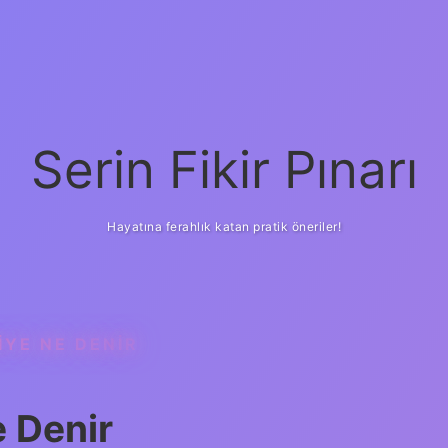
Serin Fikir Pınarı
Hayatına ferahlık katan pratik öneriler!
IYE NE DENIR
e Denir