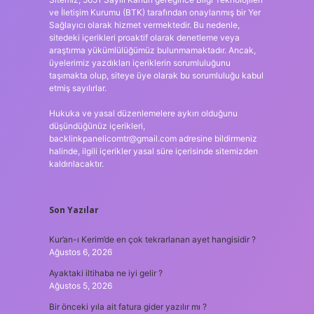
ve İletişim Kurumu (BTK) tarafından onaylanmış bir Yer
Sağlayıcı olarak hizmet vermektedir. Bu nedenle,
sitedeki içerikleri proaktif olarak denetleme veya
araştırma yükümlülüğümüz bulunmamaktadır. Ancak,
üyelerimiz yazdıkları içeriklerin sorumluluğunu
taşımakta olup, siteye üye olarak bu sorumluluğu kabul
etmiş sayılırlar.
Hukuka ve yasal düzenlemelere aykırı olduğunu
düşündüğünüz içerikleri,
backlinkpanelicomtr@gmail.com
adresine bildirmeniz
halinde, ilgili içerikler yasal süre içerisinde sitemizden
kaldırılacaktır.
Son Yazılar
Kur’an-ı Kerim’de en çok tekrarlanan ayet hangisidir ?
Ağustos 6, 2026
Ayaktaki iltihaba ne iyi gelir ?
Ağustos 5, 2026
Bir önceki yıla ait fatura gider yazılır mı ?