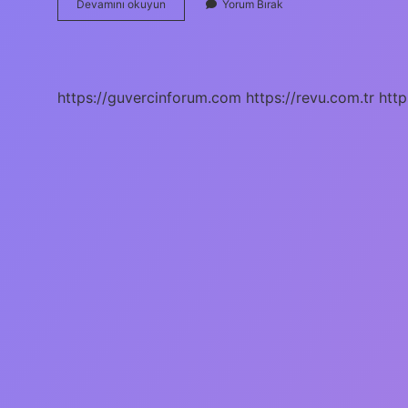
Evleri
Devamını okuyun
Yorum Bırak
Çizen
Kişiye
Ne
Denir
https://guvercinforum.com
https://revu.com.tr
http