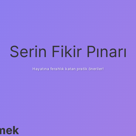
Serin Fikir Pınarı
Hayatına ferahlık katan pratik öneriler!
emek