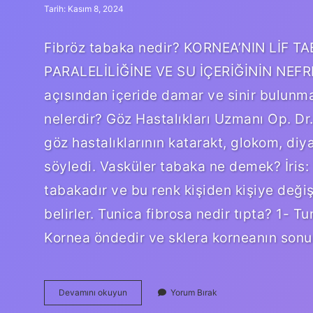
Tarih: Kasım 8, 2024
Fibröz tabaka nedir? KORNEA’NIN LİF T
PARALELİLİĞİNE VE SU İÇERİĞİNİN NEFRE
açısından içeride damar ve sinir bulunmam
nelerdir? Göz Hastalıkları Uzmanı Op. Dr. 
göz hastalıklarının katarakt, glokom, diy
söyledi. Vasküler tabaka ne demek? İris:
tabakadır ve bu renk kişiden kişiye değişi
belirler. Tunica fibrosa nedir tıpta? 1- Tu
Kornea öndedir ve sklera korneanın son
Fibröz
Devamını okuyun
Yorum Bırak
Tabaka