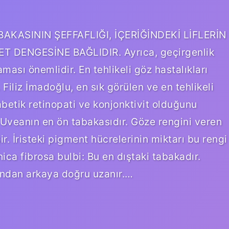
ABAKASININ ŞEFFAFLIĞI, İÇERİĞİNDEKİ LİFLERİN
T DENGESİNE BAĞLIDIR. Ayrıca, geçirgenlik
ası önemlidir. En tehlikeli göz hastalıkları
Filiz İmadoğlu, en sık görülen ve en tehlikeli
abetik retinopati ve konjonktivit olduğunu
 Uveanın en ön tabakasıdır. Göze rengini veren
r. İristeki pigment hücrelerinin miktarı bu rengi
nica fibrosa bulbi: Bu en dıştaki tabakadır.
undan arkaya doğru uzanır.…