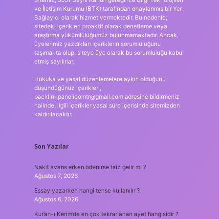
ve İletişim Kurumu (BTK) tarafından onaylanmış bir Yer
Sağlayıcı olarak hizmet vermektedir. Bu nedenle,
sitedeki içerikleri proaktif olarak denetleme veya
araştırma yükümlülüğümüz bulunmamaktadır. Ancak,
üyelerimiz yazdıkları içeriklerin sorumluluğunu
taşımakta olup, siteye üye olarak bu sorumluluğu kabul
etmiş sayılırlar.
Hukuka ve yasal düzenlemelere aykırı olduğunu
düşündüğünüz içerikleri,
backlinkpanelicomtr@gmail.com
adresine bildirmeniz
halinde, ilgili içerikler yasal süre içerisinde sitemizden
kaldırılacaktır.
Son Yazılar
Nakit avans erken ödenirse faiz gelir mi ?
Ağustos 7, 2026
Essay yazarken hangi tense kullanılır ?
Ağustos 6, 2026
Kur’an-ı Kerim’de en çok tekrarlanan ayet hangisidir ?