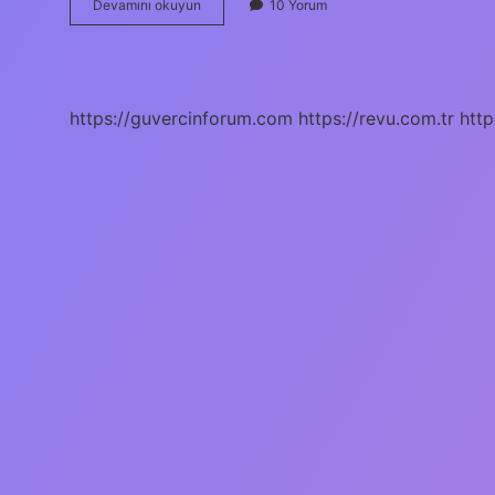
Ggg
Devamını okuyun
10 Yorum
Döküm
Ne
Demek
https://guvercinforum.com
https://revu.com.tr
http