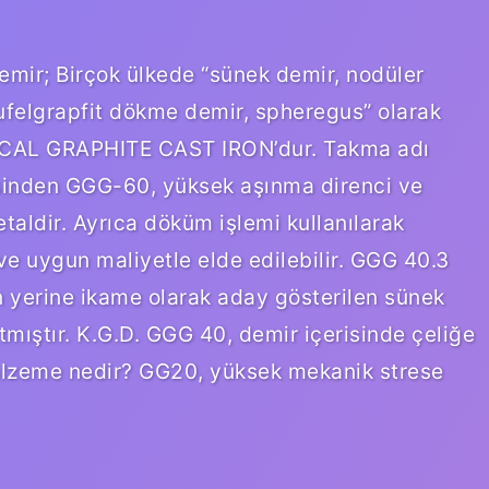
mir; Birçok ülkede “sünek demir, nodüler
ufelgrapfit dökme demir, spheregus” olarak
ERICAL GRAPHITE CAST IRON’dur. Takma adı
inden GGG-60, yüksek aşınma direnci ve
aldir. Ayrıca döküm işlemi kullanılarak
ı ve uygun maliyetle elde edilebilir. GGG 40.3
n yerine ikame olarak aday gösterilen sünek
mıştır. K.G.D. GGG 40, demir içerisinde çeliğe
lzeme nedir? GG20, yüksek mekanik strese