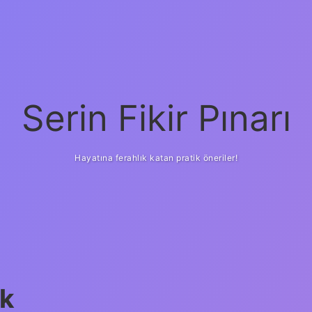
Serin Fikir Pınarı
Hayatına ferahlık katan pratik öneriler!
k