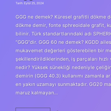
Tarih: Eylül 25, 2024
GGG ne demek? Küresel grafitli dökme de
dökme demir, fonte sphreoidale grafit, k
bilinir. Türk standartlarındaki adı SPH
“GGG”dir. GGG 60 ne demek? KGDD ailes
mukavemet değerleri gösterebilen bir met
şekillendirildiklerinden, iş parçaları hızl
nedir? Yüksek sünekliği nedeniyle çeliği
demirin (GGG 40.3) kullanımı zamanla art
en yakın uzamayı sunmaktadır. GG20 ma
maruz kalmayan…