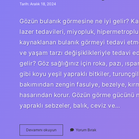
Tarih: Aralık 18, 2024
Gözün bulanık görmesine ne iyi gelir? Kal
lazer tedavileri, miyopluk, hipermetropl
kaynaklanan bulanık görmeyi tedavi etmek
ve yaşam tarzı değişiklikleriyle tedavi edi
gelir? Göz sağlığınız için roka, pazı, ıs
gibi koyu yeşil yapraklı bitkiler, turunçgi
bakımından zengin fasulye, bezelye, kırm
hasarından korur. Gözün görme gücünü ne 
yapraklı sebzeler, balık, ceviz ve…
Bulanık
Devamını okuyun
Yorum Bırak
Görmeye