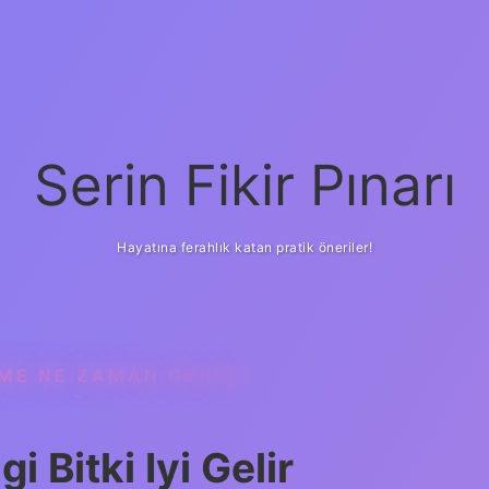
Serin Fikir Pınarı
Hayatına ferahlık katan pratik öneriler!
RME NE ZAMAN GEÇER
 Bitki Iyi Gelir