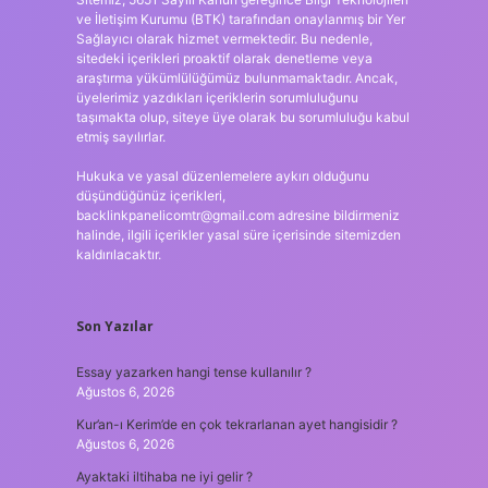
ve İletişim Kurumu (BTK) tarafından onaylanmış bir Yer
Sağlayıcı olarak hizmet vermektedir. Bu nedenle,
sitedeki içerikleri proaktif olarak denetleme veya
araştırma yükümlülüğümüz bulunmamaktadır. Ancak,
üyelerimiz yazdıkları içeriklerin sorumluluğunu
taşımakta olup, siteye üye olarak bu sorumluluğu kabul
etmiş sayılırlar.
Hukuka ve yasal düzenlemelere aykırı olduğunu
düşündüğünüz içerikleri,
backlinkpanelicomtr@gmail.com
adresine bildirmeniz
halinde, ilgili içerikler yasal süre içerisinde sitemizden
kaldırılacaktır.
Son Yazılar
Essay yazarken hangi tense kullanılır ?
Ağustos 6, 2026
Kur’an-ı Kerim’de en çok tekrarlanan ayet hangisidir ?
Ağustos 6, 2026
Ayaktaki iltihaba ne iyi gelir ?