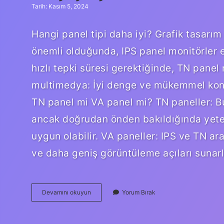
Tarih: Kasım 5, 2024
Hangi panel tipi daha iyi? Grafik tasarım
önemli olduğunda, IPS panel monitörler e
hızlı tepki süresi gerektiğinde, TN panel 
multimedya: İyi denge ve mükemmel kontr
TN panel mi VA panel mi? TN paneller: B
ancak doğrudan önden bakıldığında yeterl
uygun olabilir. VA paneller: IPS ve TN ar
ve daha geniş görüntüleme açıları sunarl
Kaç
Devamını okuyun
Yorum Bırak
Çeşit
Panel
Var