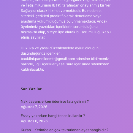
ve İletişim Kurumu (BTK) tarafından onaylanmış bir Yer
Sağlayıcı olarak hizmet vermektedir. Bu nedenle,
sitedeki içerikleri proaktif olarak denetleme veya
araştırma yükümlülüğümüz bulunmamaktadır. Ancak,
üyelerimiz yazdıkları içeriklerin sorumluluğunu
taşımakta olup, siteye üye olarak bu sorumluluğu kabul
etmiş sayılırlar.
Hukuka ve yasal düzenlemelere aykırı olduğunu
düşündüğünüz içerikleri,
backlinkpanelicomtr@gmail.com
adresine bildirmeniz
halinde, ilgili içerikler yasal süre içerisinde sitemizden
kaldırılacaktır.
Son Yazılar
Nakit avans erken ödenirse faiz gelir mi ?
Ağustos 7, 2026
Essay yazarken hangi tense kullanılır ?
Ağustos 6, 2026
Kur’an-ı Kerim’de en çok tekrarlanan ayet hangisidir ?