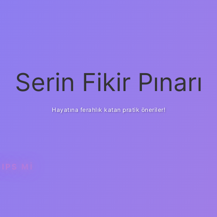
Serin Fikir Pınarı
Hayatına ferahlık katan pratik öneriler!
IPS MI