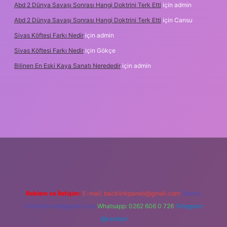
Abd 2 Dünya Savaşı Sonrası Hangi Doktrini Terk Etti
için
admin
Abd 2 Dünya Savaşı Sonrası Hangi Doktrini Terk Etti
için
Cansu
Sivas Köftesi Farkı Nedir
için
admin
Sivas Köftesi Farkı Nedir
için
Gökçe
Bilinen En Eski Kaya Sanatı Nerededir
için
admin
tps://ilbet.casino/
Reklam ve İletişim:
E-mail:
backlinkpaneli@gmail.com
Teams:
forumhizmeti@gmail.com
Whatsapp: 0262 606 0 726
Telegram:
@karabul