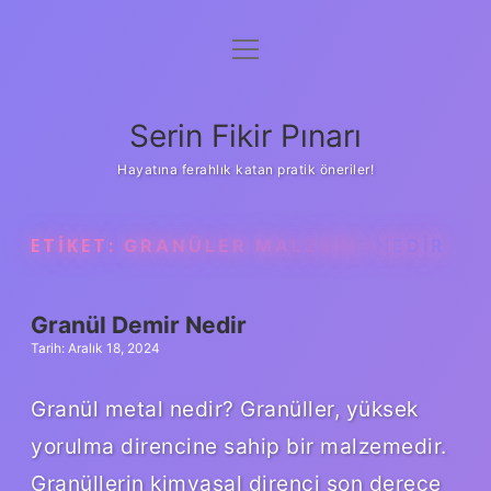
menüyü
Gizlilik Politikası
aç
Hakkımızda
Serin Fikir Pınarı
Yasal Uyarı
Hayatına ferahlık katan pratik öneriler!
ETIKET:
GRANÜLER MALZEME NEDIR
Granül Demir Nedir
Tarih: Aralık 18, 2024
Granül metal nedir? Granüller, yüksek
yorulma direncine sahip bir malzemedir.
Granüllerin kimyasal direnci son derece