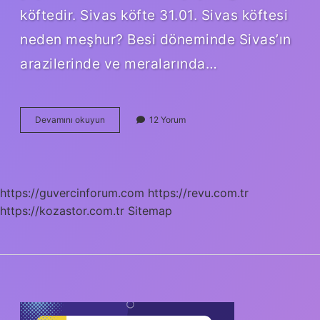
köftedir. Sivas köfte 31.01. Sivas köftesi
neden meşhur? Besi döneminde Sivas’ın
arazilerinde ve meralarında…
Sivas
Devamını okuyun
12 Yorum
Köftesi
Farkı
Nedir
https://guvercinforum.com
https://revu.com.tr
https://kozastor.com.tr
Sitemap
SIDEBAR