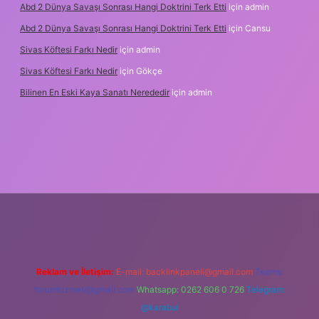
Abd 2 Dünya Savaşı Sonrası Hangi Doktrini Terk Etti
için
admin
Abd 2 Dünya Savaşı Sonrası Hangi Doktrini Terk Etti
için
Cansu
Sivas Köftesi Farkı Nedir
için
admin
Sivas Köftesi Farkı Nedir
için
Gökçe
Bilinen En Eski Kaya Sanatı Nerededir
için
admin
ps://ilbet.casino/
Reklam ve İletişim:
E-mail:
backlinkpaneli@gmail.com
Teams:
forumhizmeti@gmail.com
Whatsapp: 0262 606 0 726
Telegram:
@karabul