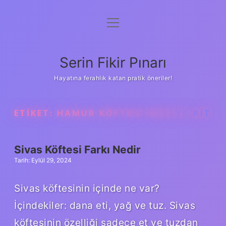
menüyü
Gizlilik Politikası
aç
Hakkımızda
Serin Fikir Pınarı
Yasal Uyarı
Hayatına ferahlık katan pratik öneriler!
ETIKET:
HAMUR KÖFTESI NEREYE AIT
Sivas Köftesi Farkı Nedir
Tarih: Eylül 29, 2024
Sivas köftesinin içinde ne var?
İçindekiler: dana eti, yağ ve tuz. Sivas
köftesinin özelliği sadece et ve tuzdan