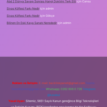
Abd 2 Dünya Savaşı Sonrası Hangi Doktrini Terk Etti
için
Cansu
Sivas Köftesi Farkı Nedir
için
admin
Sivas Köftesi Farkı Nedir
için
Gökçe
Bilinen En Eski Kaya Sanatı Nerededir
için
admin
ps://ilbet.casino/
Reklam ve İletişim:
E-mail:
backlinkpaneli@gmail.com
Teams:
forumhizmeti@gmail.com
Whatsapp: 0262 606 0 726
Telegram:
@karabul
Yasal Uyarı:
Sitemiz, 5651 Sayılı Kanun gereğince Bilgi Teknolojileri
ve İletişim Kurumu (BTK) tarafından onaylanmış bir Yer Sağlayıcı