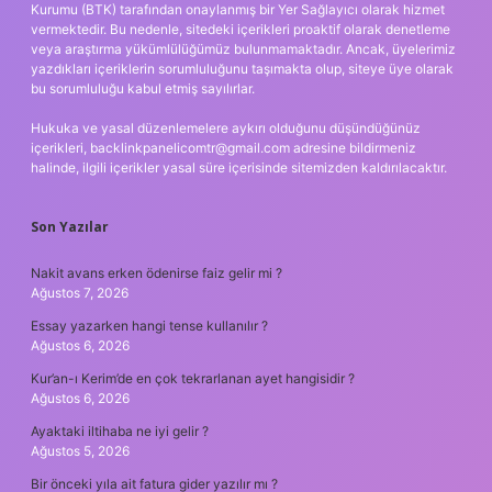
Kurumu (BTK) tarafından onaylanmış bir Yer Sağlayıcı olarak hizmet
vermektedir. Bu nedenle, sitedeki içerikleri proaktif olarak denetleme
veya araştırma yükümlülüğümüz bulunmamaktadır. Ancak, üyelerimiz
yazdıkları içeriklerin sorumluluğunu taşımakta olup, siteye üye olarak
bu sorumluluğu kabul etmiş sayılırlar.
Hukuka ve yasal düzenlemelere aykırı olduğunu düşündüğünüz
içerikleri,
backlinkpanelicomtr@gmail.com
adresine bildirmeniz
halinde, ilgili içerikler yasal süre içerisinde sitemizden kaldırılacaktır.
Son Yazılar
Nakit avans erken ödenirse faiz gelir mi ?
Ağustos 7, 2026
Essay yazarken hangi tense kullanılır ?
Ağustos 6, 2026
Kur’an-ı Kerim’de en çok tekrarlanan ayet hangisidir ?
Ağustos 6, 2026
Ayaktaki iltihaba ne iyi gelir ?
Ağustos 5, 2026
Bir önceki yıla ait fatura gider yazılır mı ?