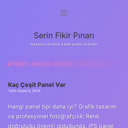
menüyü
Gizlilik Politikası
aç
Hakkımızda
Serin Fikir Pınarı
Yasal Uyarı
Hayatına ferahlık katan pratik öneriler!
ETIKET:
HANGI EKRAN TIPI DAHA IYI
Kaç Çeşit Panel Var
Tarih: Kasım 5, 2024
Hangi panel tipi daha iyi? Grafik tasarım
ve profesyonel fotoğrafçılık: Renk
doğruluğu önemli olduğunda, IPS panel