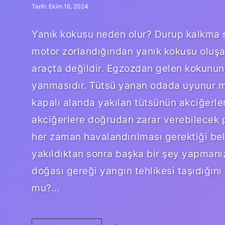
Tarih: Ekim 16, 2024
Yanık kokusu neden olur? Durup kalkma sı
motor zorlandığından yanık kokusu oluş
araçta değildir. Egzozdan gelen kokunun 
yanmasıdır. Tütsü yanan odada uyunur mu?
kapalı alanda yakılan tütsünün akciğerler
akciğerlere doğrudan zarar verebilecek p
her zaman havalandırılması gerektiği beli
yakıldıktan sonra başka bir şey yapmanı
doğası gereği yangın tehlikesi taşıdığı
mu?…