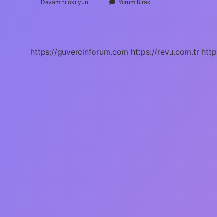
Tütsü
Devamını okuyun
Yorum Bırak
Neden
Yanık
Kokar
https://guvercinforum.com
https://revu.com.tr
http