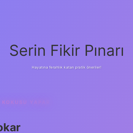
Serin Fikir Pınarı
Hayatına ferahlık katan pratik öneriler!
T KOKUSU YAPAR
okar