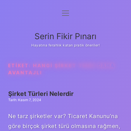
menüyü
Gizlilik Politikası
aç
Hakkımızda
Serin Fikir Pınarı
Yasal Uyarı
Hayatına ferahlık katan pratik öneriler!
ETIKET:
HANGI ŞIRKET TÜRÜ DAHA
AVANTAJLI
Şirket Türleri Nelerdir
Tarih: Kasım 7, 2024
Ne tarz şirketler var? Ticaret Kanunu’na
göre birçok şirket türü olmasına rağmen,