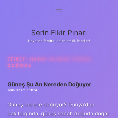
menüyü
Gizlilik Politikası
aç
Hakkımızda
Serin Fikir Pınarı
Yasal Uyarı
Hayatına ferahlık katan pratik öneriler!
ETIKET:
HANGI ÜLKEDE GÜNEŞ
DOĞMAZ
Güneş Şu An Nereden Doğuyor
Tarih: Kasım 7, 2024
Güneş nerede doğuyor? Dünya’dan
bakıldığında, güneş sabah doğuda doğar