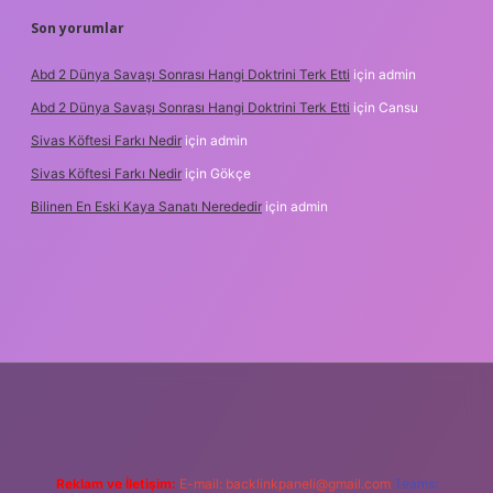
Son yorumlar
Abd 2 Dünya Savaşı Sonrası Hangi Doktrini Terk Etti
için
admin
Abd 2 Dünya Savaşı Sonrası Hangi Doktrini Terk Etti
için
Cansu
Sivas Köftesi Farkı Nedir
için
admin
Sivas Köftesi Farkı Nedir
için
Gökçe
Bilinen En Eski Kaya Sanatı Nerededir
için
admin
s://ilbet.casino/
Reklam ve İletişim:
E-mail:
backlinkpaneli@gmail.com
Teams: