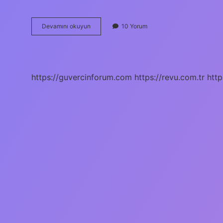
Bireyin
Devamını okuyun
10 Yorum
Diğer
Insanlarla
Olan
Ortak
Özellikleri
https://guvercinforum.com
https://revu.com.tr
http
Ne
Denir