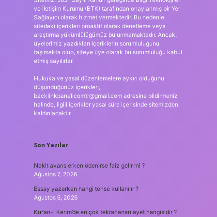
ve İletişim Kurumu (BTK) tarafından onaylanmış bir Yer
Sağlayıcı olarak hizmet vermektedir. Bu nedenle,
sitedeki içerikleri proaktif olarak denetleme veya
araştırma yükümlülüğümüz bulunmamaktadır. Ancak,
üyelerimiz yazdıkları içeriklerin sorumluluğunu
taşımakta olup, siteye üye olarak bu sorumluluğu kabul
etmiş sayılırlar.
Hukuka ve yasal düzenlemelere aykırı olduğunu
düşündüğünüz içerikleri,
backlinkpanelicomtr@gmail.com
adresine bildirmeniz
halinde, ilgili içerikler yasal süre içerisinde sitemizden
kaldırılacaktır.
Son Yazılar
Nakit avans erken ödenirse faiz gelir mi ?
Ağustos 7, 2026
Essay yazarken hangi tense kullanılır ?
Ağustos 6, 2026
Kur’an-ı Kerim’de en çok tekrarlanan ayet hangisidir ?