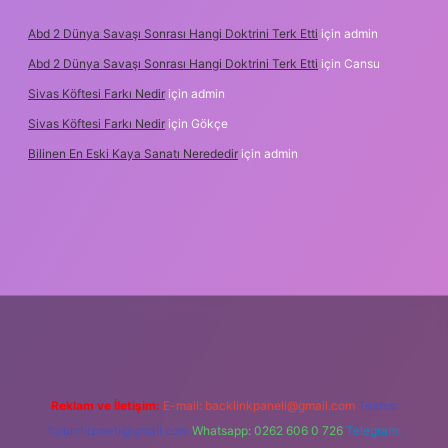
Abd 2 Dünya Savaşı Sonrası Hangi Doktrini Terk Etti
için
admin
Abd 2 Dünya Savaşı Sonrası Hangi Doktrini Terk Etti
için
Cansu
Sivas Köftesi Farkı Nedir
için
admin
Sivas Köftesi Farkı Nedir
için
Gökçe
Bilinen En Eski Kaya Sanatı Nerededir
için
admin
ps://ilbet.casino/
Reklam ve İletişim:
E-mail:
backlinkpaneli@gmail.com
Teams:
forumhizmeti@gmail.com
Whatsapp: 0262 606 0 726
Telegram: