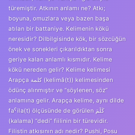
türemiştir. Atkının anlamı ne? Atkı;
boyuna, omuzlara veya bazen başa
atılan bir battaniye. Kelimenin kökü
neresidir? Dilbilgisinde kök, bir sözcüğün
önek ve sonekleri çıkarıldıktan sonra
geriye kalan anlamlı kısmıdır. Kelime
kökü nereden gelir? Kelime kelimesi
Arapça كلمة (kelimâ(t)) kelimesinden
ödünç alınmıştır ve “söylenen, söz”
anlamına gelir. Arapça kelime, aynı dilde
faˁila(t) ölçüsünde de görülen كَلَمَ
(kalama) “dedi” fiilinin bir türevidir.
Filistin atkısının adı nedir? Pushi, Posu