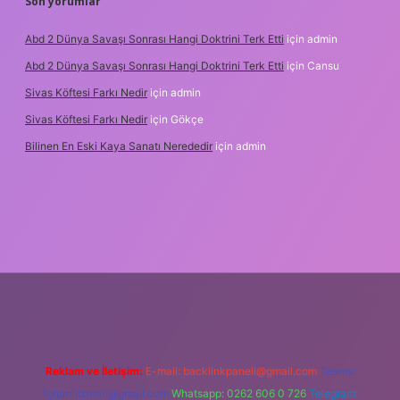
Son yorumlar
Abd 2 Dünya Savaşı Sonrası Hangi Doktrini Terk Etti
için
admin
Abd 2 Dünya Savaşı Sonrası Hangi Doktrini Terk Etti
için
Cansu
Sivas Köftesi Farkı Nedir
için
admin
Sivas Köftesi Farkı Nedir
için
Gökçe
Bilinen En Eski Kaya Sanatı Nerededir
için
admin
ps://ilbet.casino/
Reklam ve İletişim:
E-mail:
backlinkpaneli@gmail.com
Teams:
forumhizmeti@gmail.com
Whatsapp: 0262 606 0 726
Telegram: