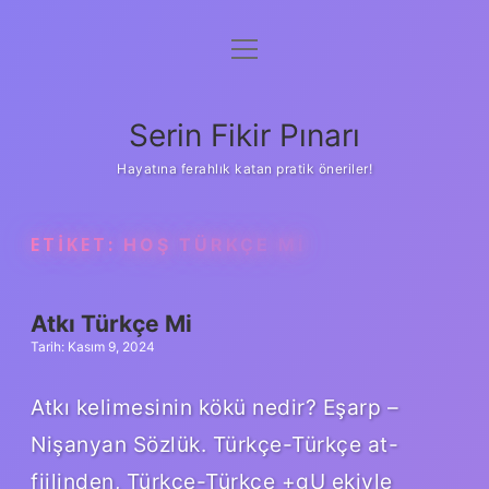
menüyü
Gizlilik Politikası
aç
Hakkımızda
Serin Fikir Pınarı
Yasal Uyarı
Hayatına ferahlık katan pratik öneriler!
ETIKET:
HOŞ TÜRKÇE MI
Atkı Türkçe Mi
Tarih: Kasım 9, 2024
Atkı kelimesinin kökü nedir? Eşarp –
Nişanyan Sözlük. Türkçe-Türkçe at-
fiilinden, Türkçe-Türkçe +gU ekiyle