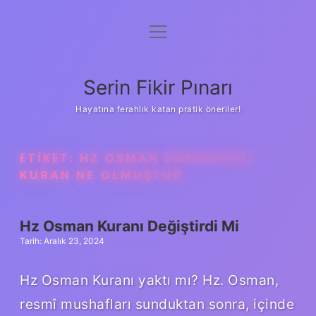
menüyü
Gizlilik Politikası
aç
Hakkımızda
Serin Fikir Pınarı
Yasal Uyarı
Hayatına ferahlık katan pratik öneriler!
ETIKET:
HZ OSMAN DÖNEMINDE
KURAN NE OLMUŞTUR
Hz Osman Kuranı Değiştirdi Mi
Tarih: Aralık 23, 2024
Hz Osman Kuranı yaktı mı? Hz. Osman,
resmî mushafları sunduktan sonra, içinde