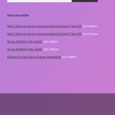
Son yorumlar
Abd 2 Dünya Savaşı Sonrası Hangi Doktrini Terk Etti
için
admin
Abd 2 Dünya Savaşı Sonrası Hangi Doktrini Terk Etti
için
Cansu
Sivas Köftesi Farkı Nedir
için
admin
Sivas Köftesi Farkı Nedir
için
Gökçe
Bilinen En Eski Kaya Sanatı Nerededir
için
admin
s://ilbet.casino/