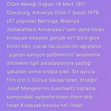
Ölüm Meleği Doğum 16 Mart 1911
Günzburg, Almanya Ölüm 7 Şubat 1979
(67 yaşında) Bertioga, Brezilya
SadakatNazi Almanyası7 satır daha İnsan
Kırkayak hikayesi gerçek mi? Six’e göre
filmin fikri, çocuk tacizcilerinin ağızlarını
“şişman kamyon şoförlerinin” anüslerine
dikmekle ilgili arkadaşlarıyla yaptığı
şakadan sonra ortaya çıktı. Six ayrıca
film için II. Dünya Savaşı’ndan, örneğin
Josef Mengele’nin Auschwitz toplama
kampındaki eylemlerinden ilham aldı.
İnsan Kırkayak konusu ne? İnsan