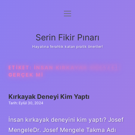
menüyü
Gizlilik Politikası
aç
Hakkımızda
Serin Fikir Pınarı
Yasal Uyarı
Hayatına ferahlık katan pratik öneriler!
ETIKET:
İNSAN KIRKAYAK HIKAYESI
GERÇEK MI
Kırkayak Deneyi Kim Yaptı
Tarih: Eylül 30, 2024
İnsan kırkayak deneyini kim yaptı? Josef
MengeleDr. Josef Mengele Takma Adı