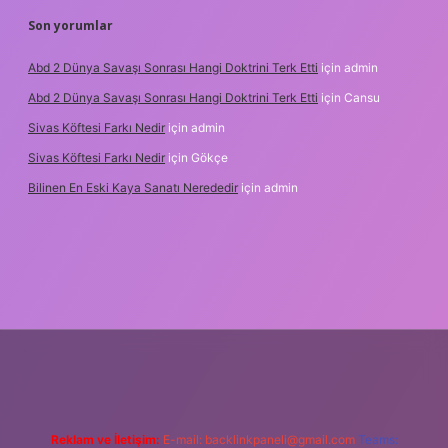
Son yorumlar
Abd 2 Dünya Savaşı Sonrası Hangi Doktrini Terk Etti
için
admin
Abd 2 Dünya Savaşı Sonrası Hangi Doktrini Terk Etti
için
Cansu
Sivas Köftesi Farkı Nedir
için
admin
Sivas Köftesi Farkı Nedir
için
Gökçe
Bilinen En Eski Kaya Sanatı Nerededir
için
admin
ps://ilbet.casino/
Reklam ve İletişim:
E-mail:
backlinkpaneli@gmail.com
Teams: