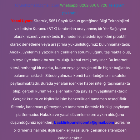
forumhizmeti@gmail.com
Whatsapp: 0262 606 0 726
Telegram:
@karabul
Yasal Uyarı:
Sitemiz, 5651 Sayılı Kanun gereğince Bilgi Teknolojileri
ve İletişim Kurumu (BTK) tarafından onaylanmış bir Yer Sağlayıcı
olarak hizmet vermektedir. Bu nedenle, sitedeki içerikleri proaktif
olarak denetleme veya araştırma yükümlülüğümüz bulunmamaktadır.
Ancak, üyelerimiz yazdıkları içeriklerin sorumluluğunu taşımakta olup,
siteye üye olarak bu sorumluluğu kabul etmiş sayılırlar. Bu internet
sitesi, herhangi bir marka, kurum veya şahıs şirketi ile hiçbir bağlantısı
bulunmamaktadır. Sitede yalnızca kendi hazırladığımız makaleler
paylaşılmaktadır. Burada yer alan içerikler haber niteliği taşımamakta
olup, gerçek kurum ve kişiler hakkında paylaşım yapılmamaktadır.
Gerçek kurum ve kişiler ile isim benzerlikleri tamamen tesadüfidir.
Sitemiz, kar amacı gütmeyen ve tamamen ücretsiz bir bilgi paylaşım
platformudur. Hukuka ve yasal düzenlemelere aykırı olduğunu
düşündüğünüz içerikleri,
backlinkpanelicomtr@gmail.com
adresine
bildirmeniz halinde, ilgili içerikler yasal süre içerisinde sitemizden
kaldırılacaktır.