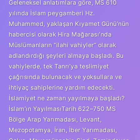
Geleneksel anlatımlara göre, MS 610
yılında İslam peygamberi Hz.
Muhammed, yaklaşan Kıyamet Günü’nün
habercisi olarak Hira Mağarası’nda
Müslümanların “ilahi vahiyler” olarak
adlandırdığı şeyleri almaya başladı. Bu
vahiylerde, tek Tanrı’ya teslimiyet
çağrısında bulunacak ve yoksullara ve
ihtiyaç sahiplerine yardım edecekti.
İslamiyet ne zaman yayılmaya başladı?
İslam’ın YayılmasıTarih 622–750 MS
Bölge Arap Yarımadası, Levant,
Mezopotamya, İran, İber Yarımadası,