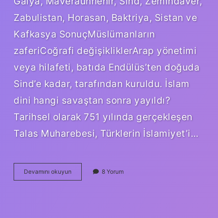
Galya, Maveraünnehir, Sind, Zemindaver,
Zabulistan, Horasan, Baktriya, Sistan ve
Kafkasya SonuçMüslümanların
zaferiCoğrafi değişikliklerArap yönetimi
veya hilafeti, batıda Endülüs’ten doğuda
Sind’e kadar, tarafından kuruldu. İslam
dini hangi savaştan sonra yayıldı?
Tarihsel olarak 751 yılında gerçekleşen
Talas Muharebesi, Türklerin İslamiyet’i…
İSlam
Devamını okuyun
8 Yorum
Dini
Ne
Zaman
Yayılmaya
Başladı