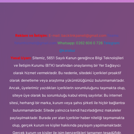
s://ilbet.casino/
Reklam ve İletişim:
E-mail:
backlinkpaneli@gmail.com
Teams:
forumhizmeti@gmail.com
Whatsapp: 0262 606 0 726
Telegram:
@karabul
Yasal Uyarı:
Sitemiz, 5651 Sayılı Kanun gereğince Bilgi Teknolojileri
ve İletişim Kurumu (BTK) tarafından onaylanmış bir Yer Sağlayıcı
olarak hizmet vermektedir. Bu nedenle, sitedeki içerikleri proaktif
olarak denetleme veya araştırma yükümlülüğümüz bulunmamaktadır.
Ancak, üyelerimiz yazdıkları içeriklerin sorumluluğunu taşımakta olup,
siteye üye olarak bu sorumluluğu kabul etmiş sayılırlar. Bu internet
sitesi, herhangi bir marka, kurum veya şahıs şirketi ile hiçbir bağlantısı
bulunmamaktadır. Sitede yalnızca kendi hazırladığımız makaleler
paylaşılmaktadır. Burada yer alan içerikler haber niteliği taşımamakta
olup, gerçek kurum ve kişiler hakkında paylaşım yapılmamaktadır.
Gerçek kurum ve kişiler ile isim benzerlikleri tamamen tesadüfidir.