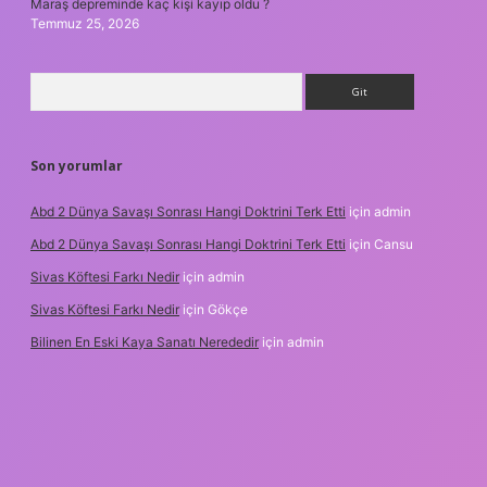
Maraş depreminde kaç kişi kayıp oldu ?
Temmuz 25, 2026
Arama
Son yorumlar
Abd 2 Dünya Savaşı Sonrası Hangi Doktrini Terk Etti
için
admin
Abd 2 Dünya Savaşı Sonrası Hangi Doktrini Terk Etti
için
Cansu
Sivas Köftesi Farkı Nedir
için
admin
Sivas Köftesi Farkı Nedir
için
Gökçe
Bilinen En Eski Kaya Sanatı Nerededir
için
admin