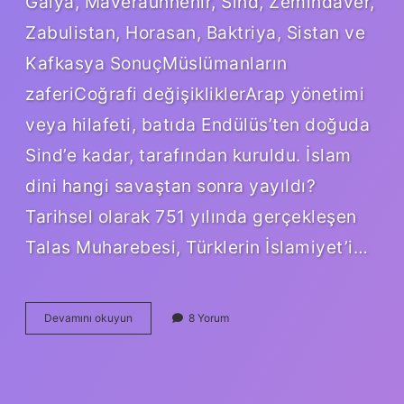
Galya, Maveraünnehir, Sind, Zemindaver,
Zabulistan, Horasan, Baktriya, Sistan ve
Kafkasya SonuçMüslümanların
zaferiCoğrafi değişikliklerArap yönetimi
veya hilafeti, batıda Endülüs’ten doğuda
Sind’e kadar, tarafından kuruldu. İslam
dini hangi savaştan sonra yayıldı?
Tarihsel olarak 751 yılında gerçekleşen
Talas Muharebesi, Türklerin İslamiyet’i…
İSlam
Devamını okuyun
8 Yorum
Dini
Ne
Zaman
Yayılmaya
Başladı