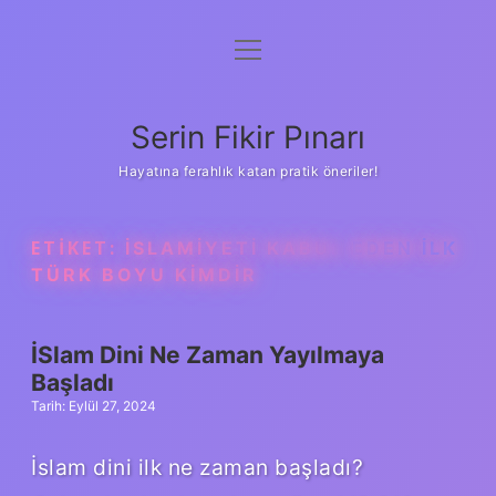
menüyü
Gizlilik Politikası
aç
Hakkımızda
Serin Fikir Pınarı
Yasal Uyarı
Hayatına ferahlık katan pratik öneriler!
ETIKET:
İSLAMIYETI KABUL EDEN ILK
TÜRK BOYU KIMDIR
İSlam Dini Ne Zaman Yayılmaya
Başladı
Tarih: Eylül 27, 2024
İslam dini ilk ne zaman başladı?