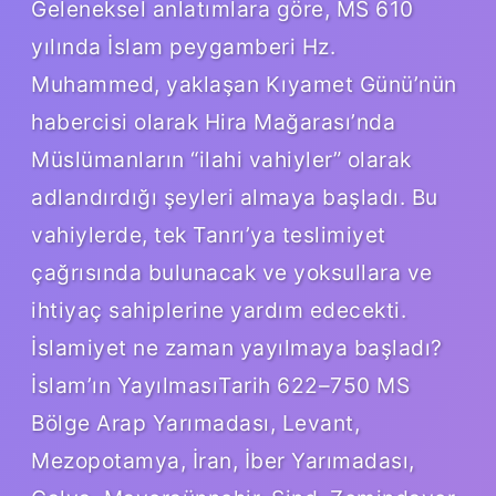
Geleneksel anlatımlara göre, MS 610
yılında İslam peygamberi Hz.
Muhammed, yaklaşan Kıyamet Günü’nün
habercisi olarak Hira Mağarası’nda
Müslümanların “ilahi vahiyler” olarak
adlandırdığı şeyleri almaya başladı. Bu
vahiylerde, tek Tanrı’ya teslimiyet
çağrısında bulunacak ve yoksullara ve
ihtiyaç sahiplerine yardım edecekti.
İslamiyet ne zaman yayılmaya başladı?
İslam’ın YayılmasıTarih 622–750 MS
Bölge Arap Yarımadası, Levant,
Mezopotamya, İran, İber Yarımadası,