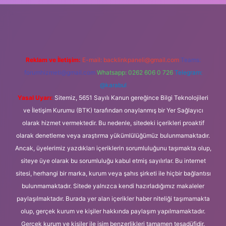
ps://ilbet.casino/
Reklam ve İletişim:
E-mail:
backlinkpaneli@gmail.com
Teams:
forumhizmeti@gmail.com
Whatsapp: 0262 606 0 726
Telegram:
@karabul
Yasal Uyarı:
Sitemiz, 5651 Sayılı Kanun gereğince Bilgi Teknolojileri
ve İletişim Kurumu (BTK) tarafından onaylanmış bir Yer Sağlayıcı
olarak hizmet vermektedir. Bu nedenle, sitedeki içerikleri proaktif
olarak denetleme veya araştırma yükümlülüğümüz bulunmamaktadır.
Ancak, üyelerimiz yazdıkları içeriklerin sorumluluğunu taşımakta olup,
siteye üye olarak bu sorumluluğu kabul etmiş sayılırlar. Bu internet
sitesi, herhangi bir marka, kurum veya şahıs şirketi ile hiçbir bağlantısı
bulunmamaktadır. Sitede yalnızca kendi hazırladığımız makaleler
paylaşılmaktadır. Burada yer alan içerikler haber niteliği taşımamakta
olup, gerçek kurum ve kişiler hakkında paylaşım yapılmamaktadır.
Gerçek kurum ve kişiler ile isim benzerlikleri tamamen tesadüfidir.