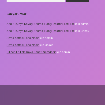
Son yorumlar
Abd 2 Dünya Savaşı Sonrası Hangi Doktrini Terk Etti
için
admin
Abd 2 Dünya Savaşı Sonrası Hangi Doktrini Terk Etti
için
Cansu
Sivas Köftesi Farkı Nedir
için
admin
Sivas Köftesi Farkı Nedir
için
Gökçe
Bilinen En Eski Kaya Sanatı Nerededir
için
admin
s://ilbet.casino/