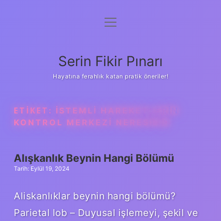
menüyü
Gizlilik Politikası
aç
Hakkımızda
Serin Fikir Pınarı
Yasal Uyarı
Hayatına ferahlık katan pratik öneriler!
ETIKET:
İSTEMLI HAREKETLERIN
KONTROL MERKEZI NERESIDIR
Alışkanlık Beynin Hangi Bölümü
Tarih: Eylül 19, 2024
Aliskanlıklar beynin hangi bölümü?
Parietal lob – Duyusal işlemeyi, şekil ve