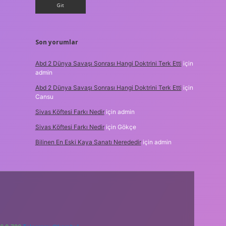
Son yorumlar
Abd 2 Dünya Savaşı Sonrası Hangi Doktrini Terk Etti
için
admin
Abd 2 Dünya Savaşı Sonrası Hangi Doktrini Terk Etti
için
Cansu
Sivas Köftesi Farkı Nedir
için
admin
Sivas Köftesi Farkı Nedir
için
Gökçe
Bilinen En Eski Kaya Sanatı Nerededir
için
admin