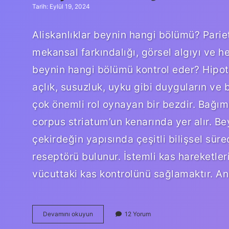
Tarih: Eylül 19, 2024
Aliskanlıklar beynin hangi bölümü? Parieta
mekansal farkındalığı, görsel algıyı ve he
beynin hangi bölümü kontrol eder? Hipot
açlık, susuzluk, uyku gibi duyguların v
çok önemli rol oynayan bir bezdir. Bağı
corpus striatum’un kenarında yer alır. Be
çekirdeğin yapısında çeşitli bilişsel sür
reseptörü bulunur. İstemli kas hareketle
vücuttaki kas kontrolünü sağlamaktır. 
Alışkanlık
Devamını okuyun
12 Yorum
Beynin