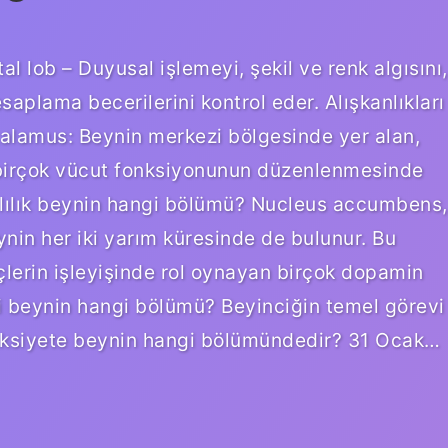
l lob – Duyusal işlemeyi, şekil ve renk algısını,
saplama becerilerini kontrol eder. Alışkanlıkları
alamus: Beynin merkezi bölgesinde yer alan,
e birçok vücut fonksiyonunun düzenlenmesinde
mlılık beynin hangi bölümü? Nucleus accumbens,
ynin her iki yarım küresinde de bulunur. Bu
eçlerin işleyişinde rol oynayan birçok dopamin
ri beynin hangi bölümü? Beyinciğin temel görevi
Anksiyete beynin hangi bölümündedir? 31 Ocak…