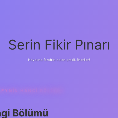
Serin Fikir Pınarı
Hayatına ferahlık katan pratik öneriler!
 BEYNIN HANGI BÖLÜMÜ
ngi Bölümü