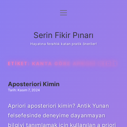
menüyü
Gizlilik Politikası
aç
Hakkımızda
Serin Fikir Pınarı
Yasal Uyarı
Hayatına ferahlık katan pratik öneriler!
ETIKET:
KANTA GÖRE APRIORI NEDIR
Aposteriori Kimin
Tarih: Kasım 7, 2024
Apriori aposteriori kimin? Antik Yunan
felsefesinde deneyime dayanmayan
bilgiyi tanımlamak için kullanılan a priori