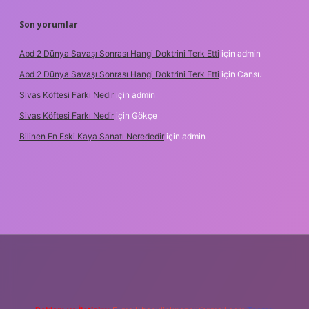
Son yorumlar
Abd 2 Dünya Savaşı Sonrası Hangi Doktrini Terk Etti
için
admin
Abd 2 Dünya Savaşı Sonrası Hangi Doktrini Terk Etti
için
Cansu
Sivas Köftesi Farkı Nedir
için
admin
Sivas Köftesi Farkı Nedir
için
Gökçe
Bilinen En Eski Kaya Sanatı Nerededir
için
admin
s://ilbet.casino/