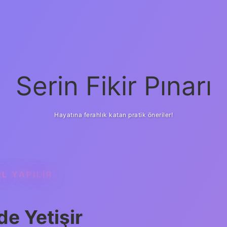
Serin Fikir Pınarı
Hayatına ferahlık katan pratik öneriler!
IL YAPILIR
de Yetişir