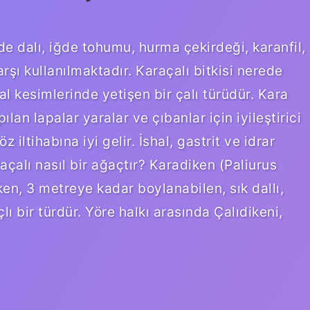
ğde dalı, iğde tohumu, hurma çekirdeği, karanfil,
rşı kullanılmaktadır. Karaçalı bitkisi nerede
al kesimlerinde yetişen bir çalı türüdür. Kara
lan lapalar yaralar ve çıbanlar için iyileştirici
 iltihabına iyi gelir. İshal, gastrit ve idrar
raçalı nasıl bir ağaçtır? Karadiken (Paliurus
öken, 3 metreye kadar boylanabilen, sık dallı,
ı bir türdür. Yöre halkı arasında Çalıdikeni,