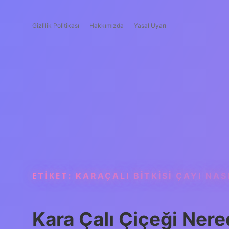
Gizlilik Politikası
Hakkımızda
Yasal Uyarı
ETIKET:
KARAÇALI BITKISI ÇAYI NAS
Kara Çalı Çiçeği Nere