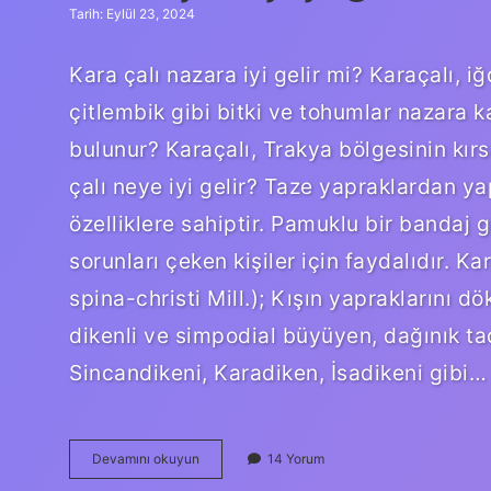
Tarih: Eylül 23, 2024
Kara çalı nazara iyi gelir mi? Karaçalı, i
çitlembik gibi bitki ve tohumlar nazara ka
bulunur? Karaçalı, Trakya bölgesinin kırs
çalı neye iyi gelir? Taze yapraklardan yapı
özelliklere sahiptir. Pamuklu bir bandaj göz
sorunları çeken kişiler için faydalıdır. Ka
spina-christi Mill.); Kışın yapraklarını d
dikenli ve simpodial büyüyen, dağınık taçl
Sincandikeni, Karadiken, İsadikeni gibi…
Kara
Devamını okuyun
14 Yorum
Çalı