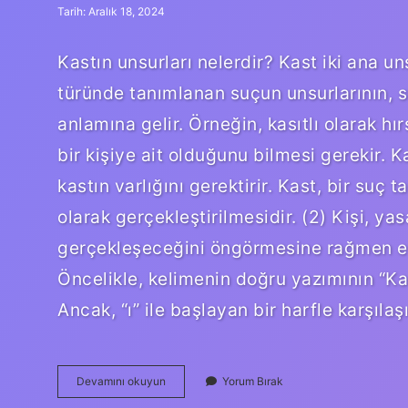
Tarih: Aralık 18, 2024
Kastın unsurları nelerdir? Kast iki ana uns
türünde tanımlanan suçun unsurlarının, su
anlamına gelir. Örneğin, kasıtlı olarak h
bir kişiye ait olduğunu bilmesi gerekir. Ka
kastın varlığını gerektirir. Kast, bir suç t
olarak gerçekleştirilmesidir. (2) Kişi, ya
gerçekleşeceğini öngörmesine rağmen eyle
Öncelikle, kelimenin doğru yazımının “Kas
Ancak, “ı” ile başlayan bir harfle karşıla
Kasıt
Devamını okuyun
Yorum Bırak
Unsuru