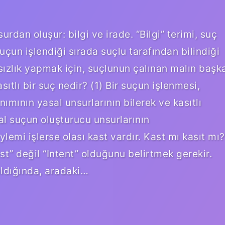
urdan oluşur: bilgi ve irade. “Bilgi” terimi, suç
çun işlendiği sırada suçlu tarafından bilindiği
ırsızlık yapmak için, suçlunun çalınan malın başk
sıtlı bir suç nedir? (1) Bir suçun işlenmesi,
anımının yasal unsurlarının bilerek ve kasıtlı
sal suçun oluşturucu unsurlarının
mi işlerse olası kast vardır. Kast mı kasıt mı?
t” değil “Intent” olduğunu belirtmek gerekir.
şıldığında, aradaki…