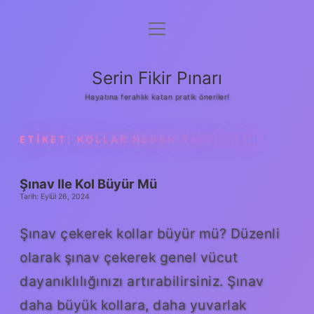
menüyü
Gizlilik Politikası
aç
Hakkımızda
Serin Fikir Pınarı
Yasal Uyarı
Hayatına ferahlık katan pratik öneriler!
ETIKET:
KOLLAR NEDEN KALINLAŞIR
Şınav Ile Kol Büyür Mü
Tarih: Eylül 26, 2024
Şınav çekerek kollar büyür mü? Düzenli
olarak şınav çekerek genel vücut
dayanıklılığınızı artırabilirsiniz. Şınav
daha büyük kollara, daha yuvarlak