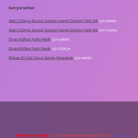
Son yorumlar
Abd 2 Dünya Savaşı Sonrası Hangi Doktrini Terk Etti
için
admin
Abd 2 Dünya Savaşı Sonrası Hangi Doktrini Terk Etti
için
Cansu
Sivas Köftesi Farkı Nedir
için
admin
Sivas Köftesi Farkı Nedir
için
Gökçe
Bilinen En Eski Kaya Sanatı Nerededir
için
admin
s://ilbet.casino/
Reklam ve İletişim:
E-mail:
backlinkpaneli@gmail.com
Teams: