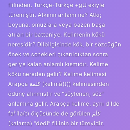
fiilinden, Türkçe-Türkçe +gU ekiyle
türemiştir. Atkının anlamı ne? Atkı;
boyuna, omuzlara veya bazen başa
atılan bir battaniye. Kelimenin kökü
neresidir? Dilbilgisinde kök, bir sözcüğün
önek ve sonekleri çıkarıldıktan sonra
geriye kalan anlamlı kısmıdır. Kelime
kökü nereden gelir? Kelime kelimesi
Arapça كلمة (kelimâ(t)) kelimesinden
ödünç alınmıştır ve “söylenen, söz”
anlamına gelir. Arapça kelime, aynı dilde
faˁila(t) ölçüsünde de görülen كَلَمَ
(kalama) “dedi” fiilinin bir türevidir.