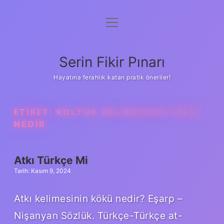
menüyü
Gizlilik Politikası
aç
Hakkımızda
Serin Fikir Pınarı
Yasal Uyarı
Hayatına ferahlık katan pratik öneriler!
ETIKET:
KOLTUK KELIMESININ KÖKÜ
NEDIR
Atkı Türkçe Mi
Tarih: Kasım 9, 2024
Atkı kelimesinin kökü nedir? Eşarp –
Nişanyan Sözlük. Türkçe-Türkçe at-