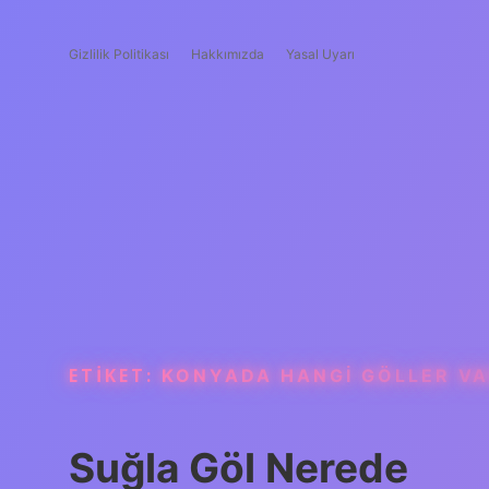
Gizlilik Politikası
Hakkımızda
Yasal Uyarı
ETIKET:
KONYADA HANGI GÖLLER V
Suğla Göl Nerede