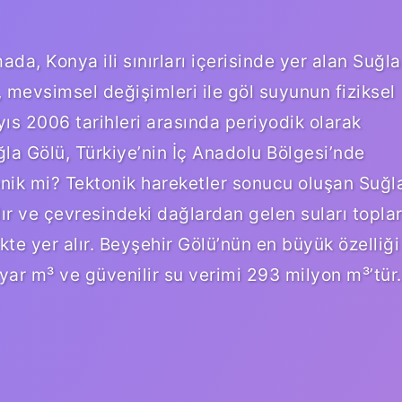
da, Konya ili sınırları içerisinde yer alan Suğla
 mevsimsel değişimleri ile göl suyunun fiziksel
s 2006 tarihleri ​​arasında periyodik olarak
ğla Gölü, Türkiye’nin İç Anadolu Bölgesi’nde
onik mi? Tektonik hareketler sonucu oluşan Suğl
lır ve çevresindeki dağlardan gelen suları toplar
te yer alır. Beyşehir Gölü’nün en büyük özelliği
yar m³ ve güvenilir su verimi 293 milyon m³’tür.