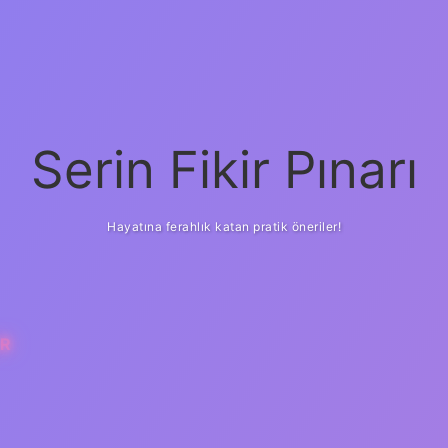
Serin Fikir Pınarı
Hayatına ferahlık katan pratik öneriler!
AR