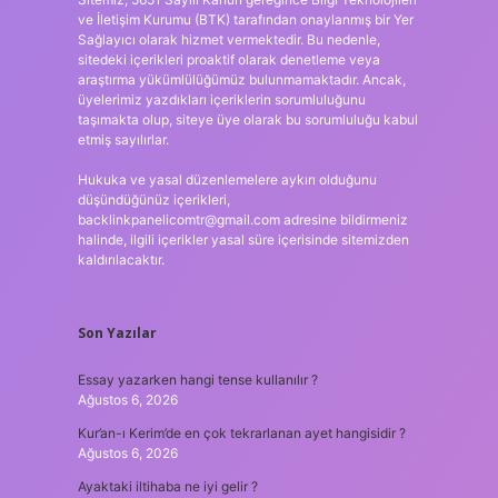
ve İletişim Kurumu (BTK) tarafından onaylanmış bir Yer
Sağlayıcı olarak hizmet vermektedir. Bu nedenle,
sitedeki içerikleri proaktif olarak denetleme veya
araştırma yükümlülüğümüz bulunmamaktadır. Ancak,
üyelerimiz yazdıkları içeriklerin sorumluluğunu
taşımakta olup, siteye üye olarak bu sorumluluğu kabul
etmiş sayılırlar.
Hukuka ve yasal düzenlemelere aykırı olduğunu
düşündüğünüz içerikleri,
backlinkpanelicomtr@gmail.com
adresine bildirmeniz
halinde, ilgili içerikler yasal süre içerisinde sitemizden
kaldırılacaktır.
Son Yazılar
Essay yazarken hangi tense kullanılır ?
Ağustos 6, 2026
Kur’an-ı Kerim’de en çok tekrarlanan ayet hangisidir ?
Ağustos 6, 2026
Ayaktaki iltihaba ne iyi gelir ?