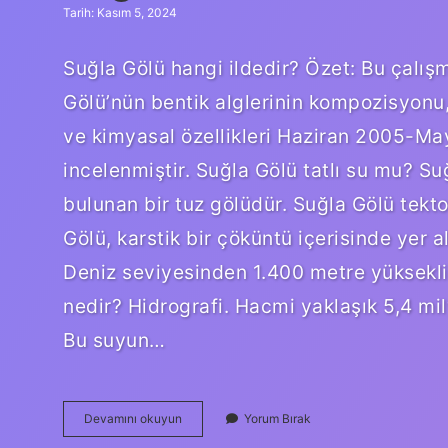
Tarih: Kasım 5, 2024
Suğla Gölü hangi ildedir? Özet: Bu çalışma
Gölü’nün bentik alglerinin kompozisyonu,
ve kimyasal özellikleri Haziran 2005-Mayı
incelenmiştir. Suğla Gölü tatlı su mu? Su
bulunan bir tuz gölüdür. Suğla Gölü tekt
Gölü, karstik bir çöküntü içerisinde yer a
Deniz seviyesinden 1.400 metre yükseklik
nedir? Hidrografi. Hacmi yaklaşık 5,4 mil
Bu suyun…
Suğla
Devamını okuyun
Yorum Bırak
Göl