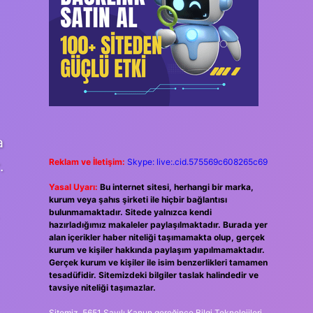
a
Reklam ve İletişim:
Skype: live:.cid.575569c608265c69
.
Yasal Uyarı:
Bu internet sitesi, herhangi bir marka,
kurum veya şahıs şirketi ile hiçbir bağlantısı
bulunmamaktadır. Sitede yalnızca kendi
hazırladığımız makaleler paylaşılmaktadır. Burada yer
alan içerikler haber niteliği taşımamakta olup, gerçek
kurum ve kişiler hakkında paylaşım yapılmamaktadır.
Gerçek kurum ve kişiler ile isim benzerlikleri tamamen
tesadüfidir. Sitemizdeki bilgiler taslak halindedir ve
tavsiye niteliği taşımazlar.
Sitemiz, 5651 Sayılı Kanun gereğince Bilgi Teknolojileri