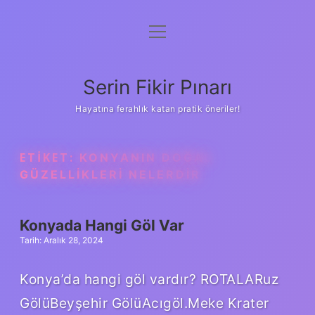
menüyü
Gizlilik Politikası
aç
Hakkımızda
Serin Fikir Pınarı
Yasal Uyarı
Hayatına ferahlık katan pratik öneriler!
ETIKET:
KONYANIN DOĞAL
GÜZELLIKLERI NELERDIR
Konyada Hangi Göl Var
Tarih: Aralık 28, 2024
Konya’da hangi göl vardır? ROTALARuz
GölüBeyşehir GölüAcıgöl.Meke Krater