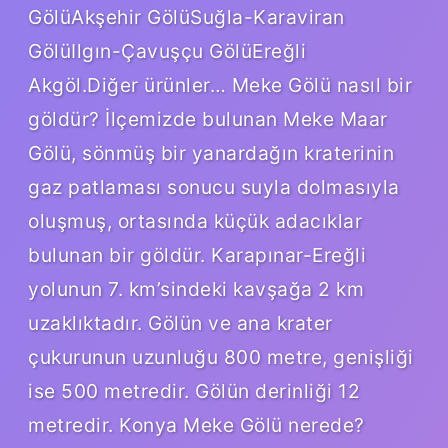
GölüAkşehir GölüSuğla-Karaviran
GölüIlgın-Çavuşçu GölüEreğli
Akgöl.Diğer ürünler… Meke Gölü nasıl bir
göldür? İlçemizde bulunan Meke Maar
Gölü, sönmüş bir yanardağın kraterinin
gaz patlaması sonucu suyla dolmasıyla
oluşmuş, ortasında küçük adacıklar
bulunan bir göldür. Karapınar-Ereğli
yolunun 7. km’sindeki kavşağa 2 km
uzaklıktadır. Gölün ve ana krater
çukurunun uzunluğu 800 metre, genişliği
ise 500 metredir. Gölün derinliği 12
metredir. Konya Meke Gölü nerede?