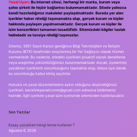
Yasal Uyarı:
Bu internet sitesi, herhangi bir marka, kurum veya
şahıs şirketi ile hiçbir bağlantısı bulunmamaktadır. Sitede yalnızca
kendi hazırladığımız makaleler paylaşılmaktadır. Burada yer alan
içerikler haber niteliği taşımamakta olup, gerçek kurum ve kişiler
hakkında paylaşım yapılmamaktadır. Gerçek kurum ve kişiler ile
isim benzerlikleri tamamen tesadüfidir. Sitemizdeki bilgiler taslak
halindedir ve tavsiye niteliği taşımazlar.
Sitemiz, 5651 Sayılı Kanun gereğince Bilgi Teknolojileri ve İletişim
Kurumu (BTK) tarafından onaylanmış bir Yer Sağlayıcı olarak hizmet
vermektedir. Bu nedenle, sitedeki içerikleri proaktif olarak denetleme
veya araştırma yükümlülüğümüz bulunmamaktadır. Ancak, üyelerimiz
yazdıkları içeriklerin sorumluluğunu taşımakta olup, siteye üye olarak
bu sorumluluğu kabul etmiş sayılırlar.
Hukuka ve yasal düzenlemelere aykırı olduğunu düşündüğünüz
içerikleri,
backlinkpanelicomtr@gmail.com
adresine bildirmeniz
halinde, ilgili içerikler yasal süre içerisinde sitemizden kaldırılacaktır.
Son Yazılar
Essay yazarken hangi tense kullanılır ?
Ağustos 6, 2026