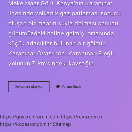
Meke Maar Gölü, Konya’nın Karapınar
ilçesinde volkanik gaz patlaması sonucu
oluşan bir maarın suyla dolması sonucu
günümüzdeki haline gelmiş, ortasında
küçük adacıklar bulunan bir göldür.
Karapınar Ovası’nda, Karapınar-Ereğli
yolunun 7. km’sindeki kavşağın…
Konyada
Devamını okuyun
Yorum Bırak
Hangi
Göl
Var
https://guvercinforum.com
https://revu.com.tr
https://kozastor.com.tr
Sitemap