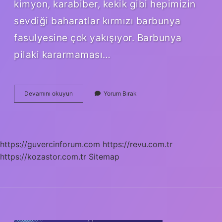
kimyon, karabiber, kekik gibi hepimizin
sevdiği baharatlar kırmızı barbunya
fasulyesine çok yakışıyor. Barbunya
pilaki kararmaması…
Barbunya
Devamını okuyun
Yorum Bırak
Pilaki
Sarımsak
Konur
Mu
https://guvercinforum.com
https://revu.com.tr
https://kozastor.com.tr
Sitemap
SIDEBAR