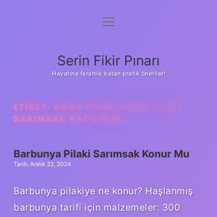
menüyü
Gizlilik Politikası
aç
Hakkımızda
Serin Fikir Pınarı
Yasal Uyarı
Hayatına ferahlık katan pratik öneriler!
ETIKET:
KURU FASULYENIN IÇINE
SARIMSAK KATILIR MI
Barbunya Pilaki Sarımsak Konur Mu
Tarih: Aralık 22, 2024
Barbunya pilakiye ne konur? Haşlanmış
barbunya tarifi için malzemeler: 300