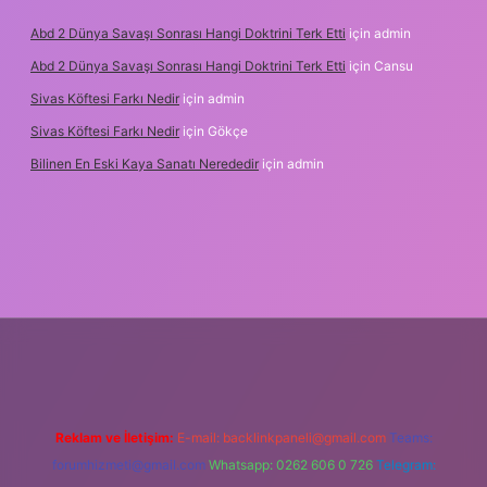
Abd 2 Dünya Savaşı Sonrası Hangi Doktrini Terk Etti
için
admin
Abd 2 Dünya Savaşı Sonrası Hangi Doktrini Terk Etti
için
Cansu
Sivas Köftesi Farkı Nedir
için
admin
Sivas Köftesi Farkı Nedir
için
Gökçe
Bilinen En Eski Kaya Sanatı Nerededir
için
admin
ino/
Reklam ve İletişim:
E-mail:
backlinkpaneli@gmail.com
Teams:
forumhizmeti@gmail.com
Whatsapp: 0262 606 0 726
Telegram: