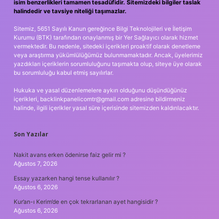
isim benzerlikleri tamamen tesadüfidir. Sitemizdeki bilgiler taslak
halindedir ve tavsiye niteliği taşımazlar.
Sitemiz, 5651 Sayılı Kanun gereğince Bilgi Teknolojileri ve İletişim
Kurumu (BTK) tarafından onaylanmış bir Yer Sağlayıcı olarak hizmet
vermektedir. Bu nedenle, sitedeki içerikleri proaktif olarak denetleme
veya araştırma yükümlülüğümüz bulunmamaktadır. Ancak, üyelerimiz
yazdıkları içeriklerin sorumluluğunu taşımakta olup, siteye üye olarak
bu sorumluluğu kabul etmiş sayılırlar.
Hukuka ve yasal düzenlemelere aykırı olduğunu düşündüğünüz
içerikleri,
backlinkpanelicomtr@gmail.com
adresine bildirmeniz
halinde, ilgili içerikler yasal süre içerisinde sitemizden kaldırılacaktır.
Son Yazılar
Nakit avans erken ödenirse faiz gelir mi ?
Ağustos 7, 2026
Essay yazarken hangi tense kullanılır ?
Ağustos 6, 2026
Kur’an-ı Kerim’de en çok tekrarlanan ayet hangisidir ?
Ağustos 6, 2026