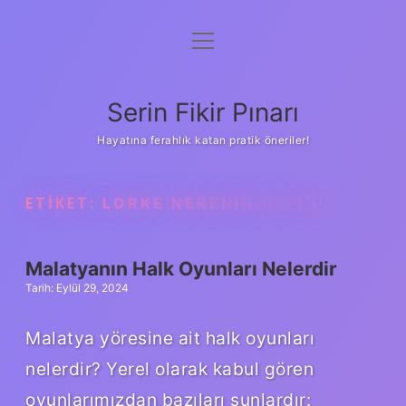
menüyü
Gizlilik Politikası
aç
Hakkımızda
Serin Fikir Pınarı
Yasal Uyarı
Hayatına ferahlık katan pratik öneriler!
ETIKET:
LORKE NERENIN OYUNU
Malatyanın Halk Oyunları Nelerdir
Tarih: Eylül 29, 2024
Malatya yöresine ait halk oyunları
nelerdir? Yerel olarak kabul gören
oyunlarımızdan bazıları şunlardır: