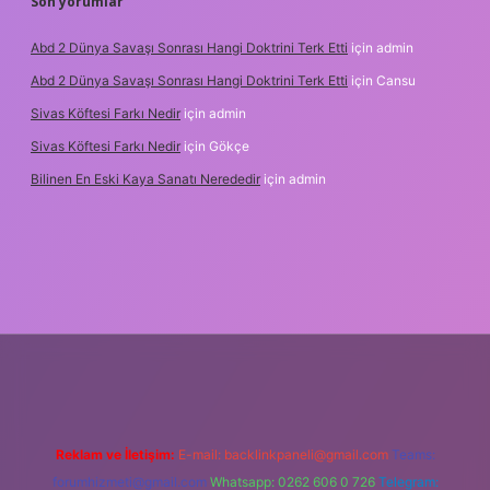
Son yorumlar
Abd 2 Dünya Savaşı Sonrası Hangi Doktrini Terk Etti
için
admin
Abd 2 Dünya Savaşı Sonrası Hangi Doktrini Terk Etti
için
Cansu
Sivas Köftesi Farkı Nedir
için
admin
Sivas Köftesi Farkı Nedir
için
Gökçe
Bilinen En Eski Kaya Sanatı Nerededir
için
admin
ttps://ilbet.casino/
Reklam ve İletişim:
E-mail:
backlinkpaneli@gmail.com
Teams:
forumhizmeti@gmail.com
Whatsapp: 0262 606 0 726
Telegram: