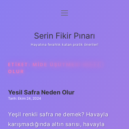
menüyü
Gizlilik Politikası
aç
Hakkımızda
Serin Fikir Pınarı
Yasal Uyarı
Hayatına ferahlık katan pratik öneriler!
ETIKET:
MIDE ÜŞÜTMESI NEDEN
OLUR
Yesil Safra Neden Olur
Tarih: Ekim 24, 2024
Yeşil renkli safra ne demek? Havayla
karışmadığında altın sarısı, havayla