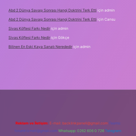
Abd 2 Dünya Savaşı Sonrası Hangi Doktrini Terk Etti
için
admin
Abd 2 Dünya Savaşı Sonrası Hangi Doktrini Terk Etti
için
Cansu
Sivas Köftesi Farkı Nedir
için
admin
Sivas Köftesi Farkı Nedir
için
Gökçe
Bilinen En Eski Kaya Sanatı Nerededir
için
admin
ps://ilbet.casino/
Reklam ve İletişim:
E-mail:
backlinkpaneli@gmail.com
Teams:
forumhizmeti@gmail.com
Whatsapp: 0262 606 0 726
Telegram: