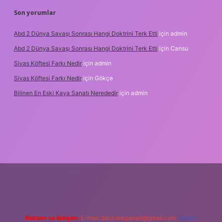
Son yorumlar
Abd 2 Dünya Savaşı Sonrası Hangi Doktrini Terk Etti
için
admin
Abd 2 Dünya Savaşı Sonrası Hangi Doktrini Terk Etti
için
Cansu
Sivas Köftesi Farkı Nedir
için
admin
Sivas Köftesi Farkı Nedir
için
Gökçe
Bilinen En Eski Kaya Sanatı Nerededir
için
admin
ps://ilbet.casino/
Reklam ve İletişim:
E-mail:
backlinkpaneli@gmail.com
Teams: