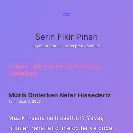
menüyü
Gizlilik Politikası
aç
Hakkımızda
Serin Fikir Pınarı
Yasal Uyarı
Hayatına ferahlık katan pratik öneriler!
ETIKET:
MÜZIK BEYNIN HANGI
LOBUNDA
Müzik Dinlerken Neler Hissederiz
Tarih: Ocak 5, 2025
Müzik insana ne hissettirir? Yavaş
ritimler, rahatlatıcı melodiler ve doğal