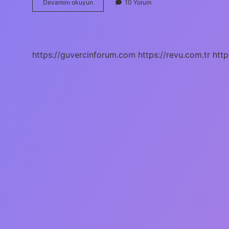
Namibya
Devamını okuyun
10 Yorum
Dini
Nedir
https://guvercinforum.com
https://revu.com.tr
http