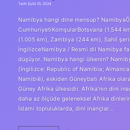
Tarih: Eylül 25, 2024
Namibya hangi dine mensup? NamibyaÖ
CumhuriyetiKomşularBotsvana (1.544 km)
(1.005 km), Zambiya (244 km), Sahil şeri
İngilizceNamibya / Resmi dil Namibya fak
düşüyor. Namibya hangi ülkenin? Namib
(İngilizce: Republic of Namibia; Almanca
Namibië), eskiden Güneybatı Afrika olarak
Güney Afrika ülkesidir. Afrika’nın dini ina
daha az ölçüde geleneksel Afrika dinlerin
İslami topluluklarda, dini inançlar…