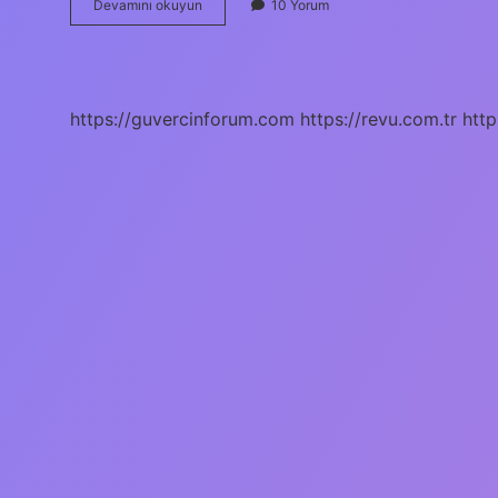
Namibya
Devamını okuyun
10 Yorum
Dini
Nedir
https://guvercinforum.com
https://revu.com.tr
http