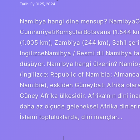
Tarih: Eylül 25, 2024
Namibya hangi dine mensup? NamibyaÖ
CumhuriyetiKomşularBotsvana (1.544 km)
(1.005 km), Zambiya (244 km), Sahil şeri
İngilizceNamibya / Resmi dil Namibya fak
düşüyor. Namibya hangi ülkenin? Namib
(İngilizce: Republic of Namibia; Almanca
Namibië), eskiden Güneybatı Afrika olarak
Güney Afrika ülkesidir. Afrika’nın dini ina
daha az ölçüde geleneksel Afrika dinlerin
İslami topluluklarda, dini inançlar…