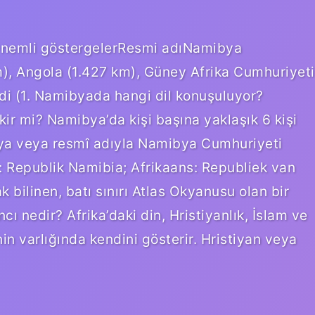
nemli göstergelerResmi adıNamibya
, Angola (1.427 km), Güney Afrika Cumhuriyeti
di (1. Namibyada hangi dil konuşuluyor?
ir mi? Namibya’da kişi başına yaklaşık 6 kişi
ya veya resmî adıyla Namibya Cumhuriyeti
: Republik Namibia; Afrikaans: Republiek van
 bilinen, batı sınırı Atlas Okyanusu olan bir
ncı nedir? Afrika’daki din, Hristiyanlık, İslam ve
in varlığında kendini gösterir. Hristiyan veya