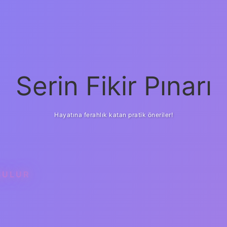
Serin Fikir Pınarı
Hayatına ferahlık katan pratik öneriler!
ŞULUR