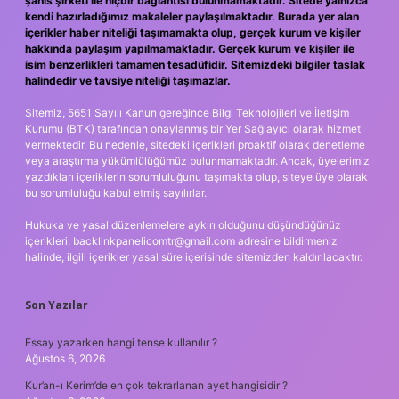
şahıs şirketi ile hiçbir bağlantısı bulunmamaktadır. Sitede yalnızca
kendi hazırladığımız makaleler paylaşılmaktadır. Burada yer alan
içerikler haber niteliği taşımamakta olup, gerçek kurum ve kişiler
hakkında paylaşım yapılmamaktadır. Gerçek kurum ve kişiler ile
isim benzerlikleri tamamen tesadüfidir. Sitemizdeki bilgiler taslak
halindedir ve tavsiye niteliği taşımazlar.
Sitemiz, 5651 Sayılı Kanun gereğince Bilgi Teknolojileri ve İletişim
Kurumu (BTK) tarafından onaylanmış bir Yer Sağlayıcı olarak hizmet
vermektedir. Bu nedenle, sitedeki içerikleri proaktif olarak denetleme
veya araştırma yükümlülüğümüz bulunmamaktadır. Ancak, üyelerimiz
yazdıkları içeriklerin sorumluluğunu taşımakta olup, siteye üye olarak
bu sorumluluğu kabul etmiş sayılırlar.
Hukuka ve yasal düzenlemelere aykırı olduğunu düşündüğünüz
içerikleri,
backlinkpanelicomtr@gmail.com
adresine bildirmeniz
halinde, ilgili içerikler yasal süre içerisinde sitemizden kaldırılacaktır.
Son Yazılar
Essay yazarken hangi tense kullanılır ?
Ağustos 6, 2026
Kur’an-ı Kerim’de en çok tekrarlanan ayet hangisidir ?