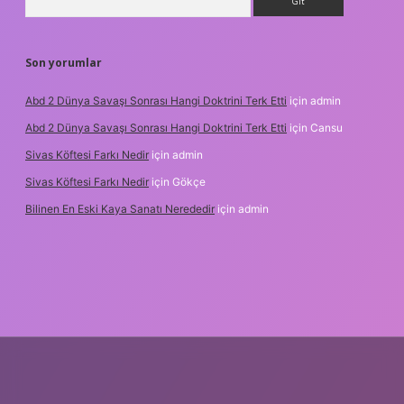
Son yorumlar
Abd 2 Dünya Savaşı Sonrası Hangi Doktrini Terk Etti
için
admin
Abd 2 Dünya Savaşı Sonrası Hangi Doktrini Terk Etti
için
Cansu
Sivas Köftesi Farkı Nedir
için
admin
Sivas Köftesi Farkı Nedir
için
Gökçe
Bilinen En Eski Kaya Sanatı Nerededir
için
admin
s://ilbet.casino/