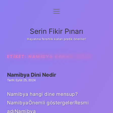
menüyü
Gizlilik Politikası
aç
Hakkımızda
Serin Fikir Pınarı
Yasal Uyarı
Hayatına ferahlık katan pratik öneriler!
ETIKET:
NAMIBYA KARARI NEDIR
Namibya Dini Nedir
Tarih: Eylül 25, 2024
Namibya hangi dine mensup?
NamibyaÖnemli göstergelerResmi
adıNamibya