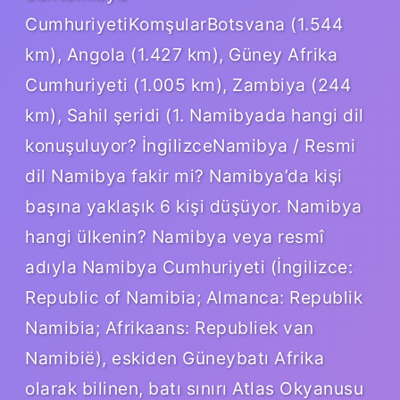
CumhuriyetiKomşularBotsvana (1.544
km), Angola (1.427 km), Güney Afrika
Cumhuriyeti (1.005 km), Zambiya (244
km), Sahil şeridi (1. Namibyada hangi dil
konuşuluyor? İngilizceNamibya / Resmi
dil Namibya fakir mi? Namibya’da kişi
başına yaklaşık 6 kişi düşüyor. Namibya
hangi ülkenin? Namibya veya resmî
adıyla Namibya Cumhuriyeti (İngilizce:
Republic of Namibia; Almanca: Republik
Namibia; Afrikaans: Republiek van
Namibië), eskiden Güneybatı Afrika
olarak bilinen, batı sınırı Atlas Okyanusu