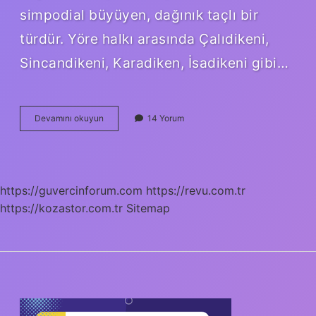
simpodial büyüyen, dağınık taçlı bir
türdür. Yöre halkı arasında Çalıdikeni,
Sincandikeni, Karadiken, İsadikeni gibi…
Kara
Devamını okuyun
14 Yorum
Çalı
Çiçeği
Nerede
Yetişir
https://guvercinforum.com
https://revu.com.tr
https://kozastor.com.tr
Sitemap
SIDEBAR