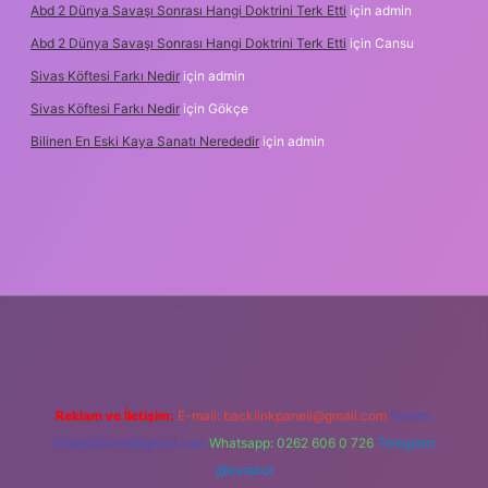
Abd 2 Dünya Savaşı Sonrası Hangi Doktrini Terk Etti
için
admin
Abd 2 Dünya Savaşı Sonrası Hangi Doktrini Terk Etti
için
Cansu
Sivas Köftesi Farkı Nedir
için
admin
Sivas Köftesi Farkı Nedir
için
Gökçe
Bilinen En Eski Kaya Sanatı Nerededir
için
admin
ps://ilbet.casino/
Reklam ve İletişim:
E-mail:
backlinkpaneli@gmail.com
Teams:
forumhizmeti@gmail.com
Whatsapp: 0262 606 0 726
Telegram:
@karabul