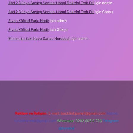
Abd 2 Dünya Savaşı Sonrası Hangi Doktrini Terk Etti
için
admin
Abd 2 Dünya Savaşı Sonrası Hangi Doktrini Terk Etti
için
Cansu
Sivas Köftesi Farkı Nedir
için
admin
Sivas Köftesi Farkı Nedir
için
Gökçe
Bilinen En Eski Kaya Sanatı Nerededir
için
admin
s://ilbet.casino/
Reklam ve İletişim:
E-mail:
backlinkpaneli@gmail.com
Teams:
forumhizmeti@gmail.com
Whatsapp: 0262 606 0 726
Telegram:
@karabul