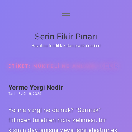
menüyü
Gizlilik Politikası
aç
Hakkımızda
Serin Fikir Pınarı
Yasal Uyarı
Hayatına ferahlık katan pratik öneriler!
ETIKET:
NÜKTELI NE ANLAMA GELIR
Yerme Yergi Nedir
Tarih: Eylül 16, 2024
Yerme yergi ne demek? “Sermek”
fiilinden türetilen hiciv kelimesi, bir
kişinin davranışını veya işini eleştirmek