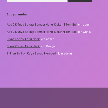
Son yorumlar
Abd 2 Dünya Savaşı Sonrası Hangi Doktrini Terk Etti
için
admin
Abd 2 Dünya Savaşı Sonrası Hangi Doktrini Terk Etti
için
Cansu
Sivas Köftesi Farkı Nedir
için
admin
Sivas Köftesi Farkı Nedir
için
Gökçe
Bilinen En Eski Kaya Sanatı Nerededir
için
admin
s://ilbet.casino/