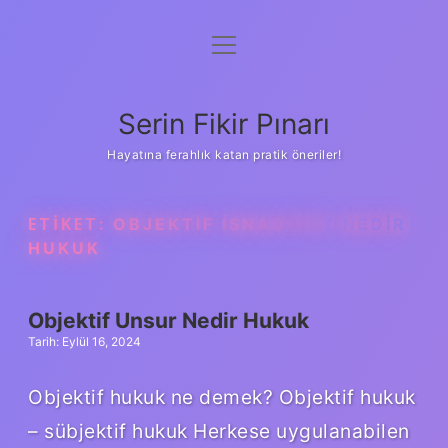
menüyü
Gizlilik Politikası
aç
Hakkımızda
Serin Fikir Pınarı
Yasal Uyarı
Hayatına ferahlık katan pratik öneriler!
ETIKET:
OBJEKTIF ISNADIYET NEDIR
HUKUK
Objektif Unsur Nedir Hukuk
Tarih: Eylül 16, 2024
Objektif hukuk ne demek? Objektif hukuk
– sübjektif hukuk Herkese uygulanabilen