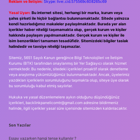
Reklam ve İletişim:
Skype: live:.cid.575569c608265c69
Yasal Uyarı:
Bu internet sitesi, herhangi bir marka, kurum veya
şahıs şirketi ile hiçbir bağlantısı bulunmamaktadır. Sitede yalnızca
kendi hazırladığımız makaleler paylaşılmaktadır. Burada yer alan
içerikler haber niteliği taşımamakta olup, gerçek kurum ve kişiler
hakkında paylaşım yapılmamaktadır. Gerçek kurum ve kişiler ile
isim benzerlikleri tamamen tesadüfidir. Sitemizdeki bilgiler taslak
halindedir ve tavsiye niteliği taşımazlar.
Sitemiz, 5651 Sayılı Kanun gereğince Bilgi Teknolojileri ve İletişim
Kurumu (BTK) tarafından onaylanmış bir Yer Sağlayıcı olarak hizmet
vermektedir. Bu nedenle, sitedeki içerikleri proaktif olarak denetleme
veya araştırma yükümlülüğümüz bulunmamaktadır. Ancak, üyelerimiz
yazdıkları içeriklerin sorumluluğunu taşımakta olup, siteye üye olarak
bu sorumluluğu kabul etmiş sayılırlar.
Hukuka ve yasal düzenlemelere aykırı olduğunu düşündüğünüz
içerikleri,
backlinkpanelicomtr@gmail.com
adresine bildirmeniz
halinde, ilgili içerikler yasal süre içerisinde sitemizden kaldırılacaktır.
Son Yazılar
Essay yazarken hangi tense kullanılır ?