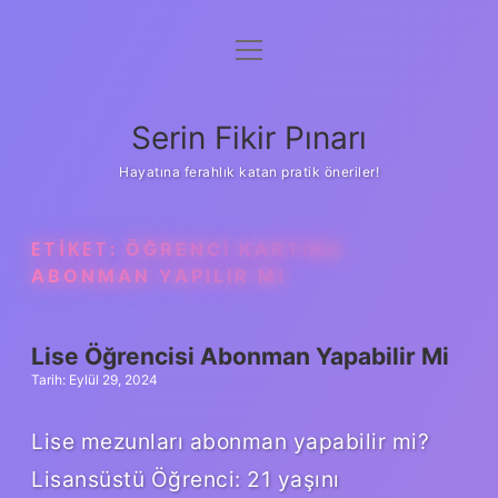
menüyü
Gizlilik Politikası
aç
Hakkımızda
Serin Fikir Pınarı
Yasal Uyarı
Hayatına ferahlık katan pratik öneriler!
ETIKET:
ÖĞRENCI KARTINA
ABONMAN YAPILIR MI
Lise Öğrencisi Abonman Yapabilir Mi
Tarih: Eylül 29, 2024
Lise mezunları abonman yapabilir mi?
Lisansüstü Öğrenci: 21 yaşını