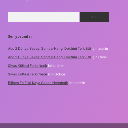
Arama
Son yorumlar
Abd 2 Dünya Savaşı Sonrası Hangi Doktrini Terk Etti
için
admin
Abd 2 Dünya Savaşı Sonrası Hangi Doktrini Terk Etti
için
Cansu
Sivas Köftesi Farkı Nedir
için
admin
Sivas Köftesi Farkı Nedir
için
Gökçe
Bilinen En Eski Kaya Sanatı Nerededir
için
admin
s://ilbet.casino/