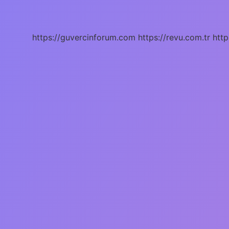
Taşı
Ne
Işe
Yarar
https://guvercinforum.com
https://revu.com.tr
http