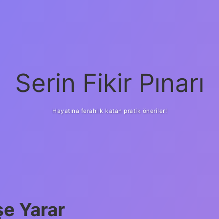
Serin Fikir Pınarı
Hayatına ferahlık katan pratik öneriler!
şe Yarar