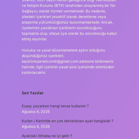
ve İletişim Kurumu (BTK) tarafından onaylanmış bir Yer
Sağlayıcı olarak hizmet vermektedir. Bu nedenle,
sitedeki içerikleri proaktif olarak denetleme veya
araştırma yükümlülüğümüz bulunmamaktadır. Ancak,
üyelerimiz yazdıkları içeriklerin sorumluluğunu
taşımakta olup, siteye üye olarak bu sorumluluğu kabul
etmiş sayılırlar.
Hukuka ve yasal düzenlemelere aykırı olduğunu
düşündüğünüz içerikleri,
backlinkpanelicomtr@gmail.com
adresine bildirmeniz
halinde, ilgili içerikler yasal süre içerisinde sitemizden
kaldırılacaktır.
Son Yazılar
Essay yazarken hangi tense kullanılır ?
Ağustos 6, 2026
Kur’an-ı Kerim’de en çok tekrarlanan ayet hangisidir ?
Ağustos 6, 2026
Ayaktaki iltihaba ne iyi gelir ?