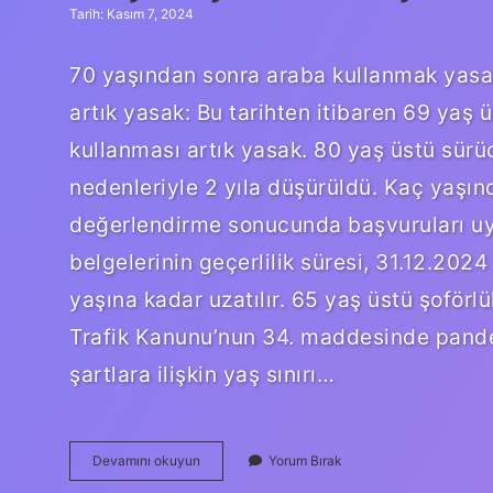
Tarih: Kasım 7, 2024
70 yaşından sonra araba kullanmak yasak 
artık yasak: Bu tarihten itibaren 69 yaş ü
kullanması artık yasak. 80 yaş üstü sürüc
nedenleriyle 2 yıla düşürüldü. Kaç yaşı
değerlendirme sonucunda başvuruları uyg
belgelerinin geçerlilik süresi, 31.12.202
yaşına kadar uzatılır. 65 yaş üstü şoförlü
Trafik Kanunu’nun 34. maddesinde pande
şartlara ilişkin yaş sınırı…
Kaç
Devamını okuyun
Yorum Bırak
Yaşında