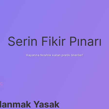
Serin Fikir Pınarı
Hayatına ferahlık katan pratik öneriler!
AÇ
llanmak Yasak