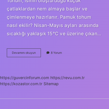
Tohum, ısının oluşturduğu küçük
çatlaklardan nem almaya başlar ve
çimlenmeye hazırlanır. Pamuk tohum
nasıl ekilir? Nisan-Mayıs ayları arasında
sıcaklığı yaklaşık 15°C ve üzerine çıkan…
Pamuk
Devamını okuyun
8 Yorum
Ile
Tohum
Çimlendirme
Nasıl
Yapılır
https://guvercinforum.com
https://revu.com.tr
https://kozastor.com.tr
Sitemap