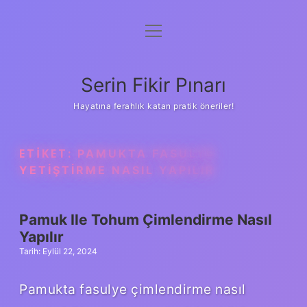
menüyü
Gizlilik Politikası
aç
Hakkımızda
Serin Fikir Pınarı
Yasal Uyarı
Hayatına ferahlık katan pratik öneriler!
ETIKET:
PAMUKTA FASULYE
YETIŞTIRME NASIL YAPILIR
Pamuk Ile Tohum Çimlendirme Nasıl
Yapılır
Tarih: Eylül 22, 2024
Pamukta fasulye çimlendirme nasıl