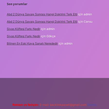
Son yorumlar
Abd 2 Dünya Savaşı Sonrası Hangi Doktrini Terk Etti
için
admin
Abd 2 Dünya Savaşı Sonrası Hangi Doktrini Terk Etti
için
Cansu
Sivas Köftesi Farkı Nedir
için
admin
Sivas Köftesi Farkı Nedir
için
Gökçe
Bilinen En Eski Kaya Sanatı Nerededir
için
admin
ps://ilbet.casino/
Reklam ve İletişim:
E-mail:
backlinkpaneli@gmail.com
Teams: