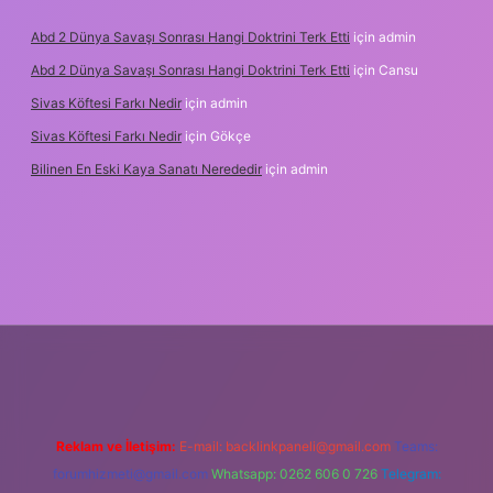
Abd 2 Dünya Savaşı Sonrası Hangi Doktrini Terk Etti
için
admin
Abd 2 Dünya Savaşı Sonrası Hangi Doktrini Terk Etti
için
Cansu
Sivas Köftesi Farkı Nedir
için
admin
Sivas Köftesi Farkı Nedir
için
Gökçe
Bilinen En Eski Kaya Sanatı Nerededir
için
admin
ps://ilbet.casino/
Reklam ve İletişim:
E-mail:
backlinkpaneli@gmail.com
Teams:
forumhizmeti@gmail.com
Whatsapp: 0262 606 0 726
Telegram: