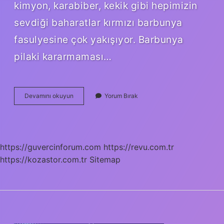
kimyon, karabiber, kekik gibi hepimizin
sevdiği baharatlar kırmızı barbunya
fasulyesine çok yakışıyor. Barbunya
pilaki kararmaması…
Barbunya
Devamını okuyun
Yorum Bırak
Pilaki
Sarımsak
Konur
Mu
https://guvercinforum.com
https://revu.com.tr
https://kozastor.com.tr
Sitemap