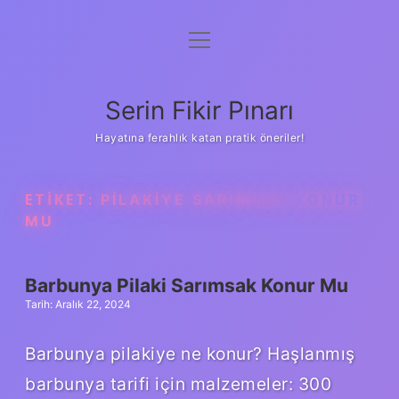
menüyü
Gizlilik Politikası
aç
Hakkımızda
Serin Fikir Pınarı
Yasal Uyarı
Hayatına ferahlık katan pratik öneriler!
ETIKET:
PILAKIYE SARIMSAK KONUR
MU
Barbunya Pilaki Sarımsak Konur Mu
Tarih: Aralık 22, 2024
Barbunya pilakiye ne konur? Haşlanmış
barbunya tarifi için malzemeler: 300