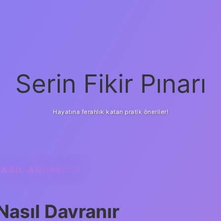
Serin Fikir Pınarı
Hayatına ferahlık katan pratik öneriler!
ASIL ANLAŞILIR
Nasıl Davranır