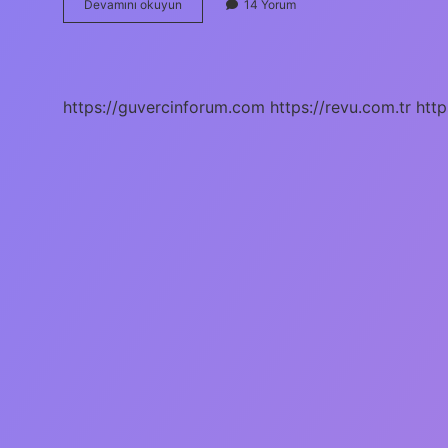
Ruh
Devamını okuyun
14 Yorum
Hastası
Insanlar
Nasıl
Davranır
https://guvercinforum.com
https://revu.com.tr
http