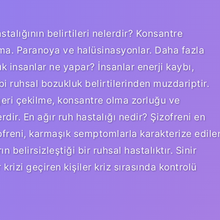
astalığının belirtileri nelerdir? Konsantre
a. Paranoya ve halüsinasyonlar. Daha fazla
insanlar ne yapar? İnsanlar enerji kaybı,
bi ruhsal bozukluk belirtilerinden muzdariptir.
l geri çekilme, konsantre olma zorluğu ve
rdir. En ağır ruh hastalığı nedir? Şizofreni en
izofreni, karmaşık semptomlarla karakterize edile
n belirsizleştiği bir ruhsal hastalıktır. Sinir
 krizi geçiren kişiler kriz sırasında kontrolü