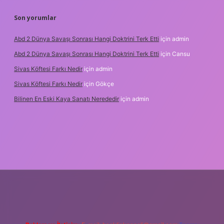
Son yorumlar
Abd 2 Dünya Savaşı Sonrası Hangi Doktrini Terk Etti
için
admin
Abd 2 Dünya Savaşı Sonrası Hangi Doktrini Terk Etti
için
Cansu
Sivas Köftesi Farkı Nedir
için
admin
Sivas Köftesi Farkı Nedir
için
Gökçe
Bilinen En Eski Kaya Sanatı Nerededir
için
admin
ps://ilbet.casino/