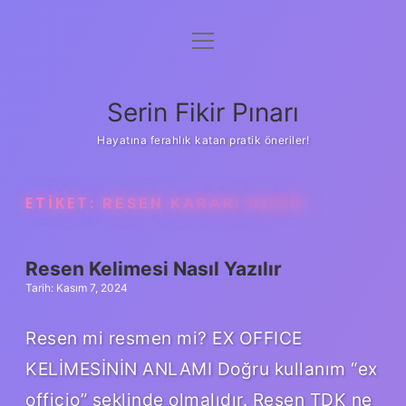
menüyü
Gizlilik Politikası
aç
Hakkımızda
Serin Fikir Pınarı
Yasal Uyarı
Hayatına ferahlık katan pratik öneriler!
ETIKET:
RESEN KARARI NEDIR
Resen Kelimesi Nasıl Yazılır
Tarih: Kasım 7, 2024
Resen mi resmen mi? EX OFFICE
KELİMESİNİN ANLAMI Doğru kullanım “ex
officio” şeklinde olmalıdır. Resen TDK ne